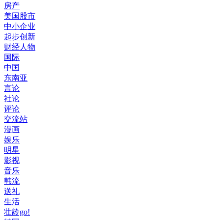
房产
美国股市
中小企业
起步创新
财经人物
国际
中国
东南亚
言论
社论
评论
交流站
漫画
娱乐
明星
影视
音乐
韩流
送礼
生活
壮龄go!