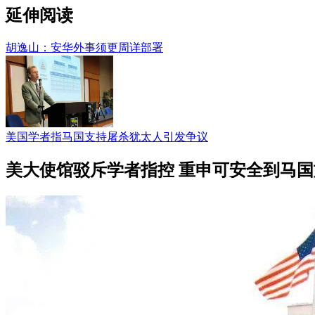
延伸阅读
胡逸山：安华外事须更周详部署
美国学者指马国支持屠杀犹太人引发争议
美大使馆驳斥学者指控 重申可安全到马国