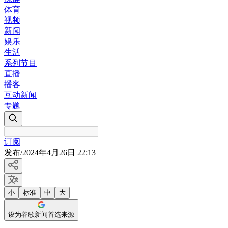
体育
视频
新闻
娱乐
生活
系列节目
直播
播客
互动新闻
专题
订阅
发布
/
2024年4月26日 22:13
小
标准
中
大
设为谷歌新闻首选来源