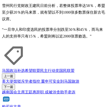
雪州民行党财政王建民日前分析，若整体投票率达58％，希盟
至少获20％的马来票，就有望以不到1000张多数票保住新古毛
议席。
“一旦华人和印度选民的投票率分别跌至50％和45％，而马来
人的支持率只有15％，希盟则将以近2000张票败选。”
马国政治
补选
希望联盟
民主行动党
国民联盟
上一篇
美大使馆驳斥学者指控 重申可安全到马国旅游
下一篇
越南国会主席王廷惠辞职 或被涉贪助手牵连
购买此文章