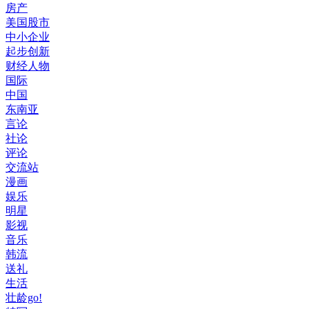
房产
美国股市
中小企业
起步创新
财经人物
国际
中国
东南亚
言论
社论
评论
交流站
漫画
娱乐
明星
影视
音乐
韩流
送礼
生活
壮龄go!