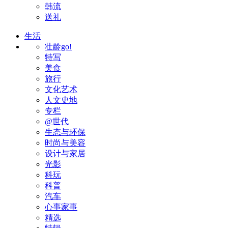
韩流
送礼
生活
壮龄go!
特写
美食
旅行
文化艺术
人文史地
专栏
@世代
生态与环保
时尚与美容
设计与家居
光影
科玩
科普
汽车
心事家事
精选