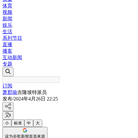
体育
视频
新闻
娱乐
生活
系列节目
直播
播客
互动新闻
专题
订阅
萧郡瑜
吉隆坡特派员
发布
/
2024年4月26日 22:25
小
标准
中
大
设为谷歌新闻首选来源