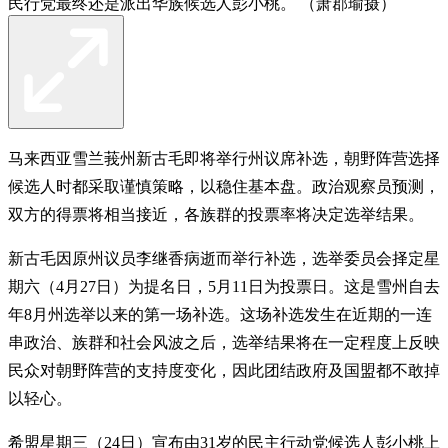
民行党最终还是派出华族候选人彭小桃。 （萧郡瑜摄）
马来西亚雪兰莪州新古毛即将举行州议席补选，朝野阵营选择
候选人时都采取谨慎策略，以稳住基本盘。政治观察员预测，
双方的得票将相当接近，各族群的投票率将决定选举结果。
新古毛因原州议员李继香病逝而举行补选，选举委员会择定星
期六（4月27日）为提名日，5月11日为投票日。这是雪州自去
年8月州选举以来的第一场补选。这场补选发生在近期的一连
串政治、族群和社会风波之后，选举结果将在一定程度上反映
民众对朝野阵营的支持度变化，因此团结政府及国盟都不敢掉
以轻心。
希盟星期三（24日）宣布由31岁的民主行动党候选人彭小桃上