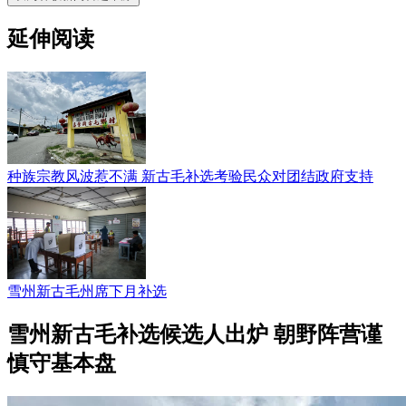
延伸阅读
种族宗教风波惹不满 新古毛补选考验民众对团结政府支持
雪州新古毛州席下月补选
雪州新古毛补选候选人出炉 朝野阵营谨
慎守基本盘