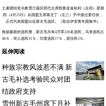
土著团结党乌鲁雪兰莪区部代主席凯鲁亚兹哈利（左四）星期
四（4月25日）从国盟主席慕尤丁（左三）手中接过委任状，
正式代表国盟出征新古毛选区。（取自伊党青年团脸书）
根据最新的选民册，新古毛共有4万零226名选民，马来选民占
46％，华人选民31％，印度选民17％，原住民3％。
延伸阅读
种族宗教风波惹不满 新
古毛补选考验民众对团
结政府支持
雪州新古毛州席下月补