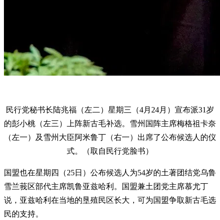
民行党秘书长陆兆福（左二）星期三（4月24月）宣布派31岁
的彭小桃（左三）上阵新古毛补选。雪州国阵主席梅格祖卡奈
（左一）及雪州大臣阿米鲁丁（右一）出席了公布候选人的仪
式。（取自民行党脸书）
国盟也在星期四（25日）公布候选人为54岁的土著团结党乌鲁
雪兰莪区部代主席凯鲁亚兹哈利。国盟兼土团党主席慕尤丁
说，亚兹哈利在当地的垦殖民区长大，可为国盟争取新古毛选
民的支持。