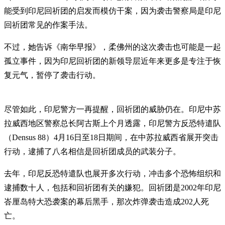
能受到印尼回祈团的启发而模仿干案，因为袭击警察局是印尼
回祈团常见的作案手法。
不过，她告诉《南华早报》，柔佛州的这次袭击也可能是一起
孤立事件，因为印尼回祈团的新领导层近年来更多是专注于恢
复元气，暂停了袭击行动。
尽管如此，印尼警方一再提醒，回祈团的威胁仍在。印尼中苏
拉威西地区警察总长阿古斯上个月透露，印尼警方反恐特遣队
（Densus 88）4月16日至18日期间，在中苏拉威西省展开突击
行动，逮捕了八名相信是回祈团成员的武装分子。
去年，印尼反恐特遣队也展开多次行动，冲击多个恐怖组织和
逮捕数十人，包括和回祈团有关的嫌犯。回祈团是2002年印尼
峇厘岛特大恐袭案的幕后黑手，那次炸弹袭击造成202人死
亡。