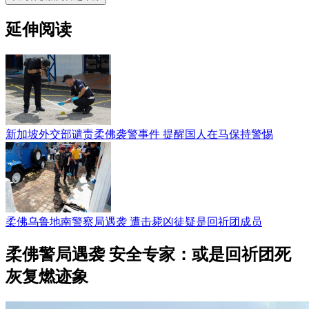
延伸阅读
新加坡外交部谴责柔佛袭警事件 提醒国人在马保持警惕
柔佛乌鲁地南警察局遇袭 遭击毙凶徒疑是回祈团成员
柔佛警局遇袭 安全专家：或是回祈团死
灰复燃迹象