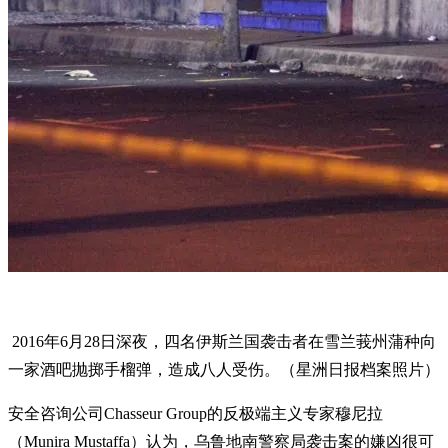
2016年6月28日深夜，四名伊斯兰国袭击者在雪兰莪州蒲种向
一家酒吧抛掷手榴弹，造成八人受伤。（星洲日报档案照片）
安全咨询公司Chasseur Group的反极端主义专家穆尼拉
（Munira Mustaffa）认为，乌鲁地南警察局袭击案的嫌凶很可