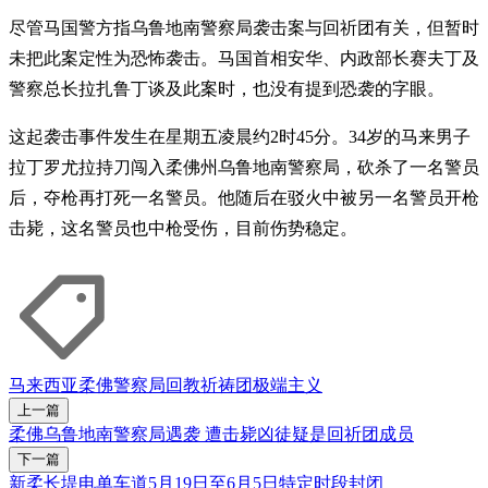
尽管马国警方指乌鲁地南警察局袭击案与回祈团有关，但暂时
未把此案定性为恐怖袭击。马国首相安华、内政部长赛夫丁及
警察总长拉扎鲁丁谈及此案时，也没有提到恐袭的字眼。
这起袭击事件发生在星期五凌晨约2时45分。34岁的马来男子
拉丁罗尤拉持刀闯入柔佛州乌鲁地南警察局，砍杀了一名警员
后，夺枪再打死一名警员。他随后在驳火中被另一名警员开枪
击毙，这名警员也中枪受伤，目前伤势稳定。
马来西亚
柔佛
警察局
回教祈祷团
极端主义
上一篇
柔佛乌鲁地南警察局遇袭 遭击毙凶徒疑是回祈团成员
下一篇
新柔长堤电单车道5月19日至6月5日特定时段封闭