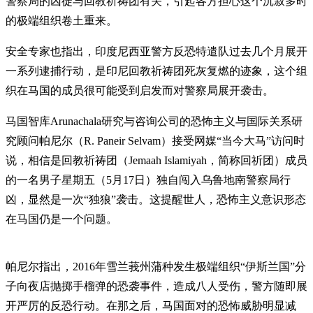
警察局的凶徒与回教祈祷团有关，引起各方担心这个沉寂多时
的极端组织卷土重来。
安全专家也指出，印度尼西亚警方反恐特遣队过去几个月展开
一系列逮捕行动，是印尼回教祈祷团死灰复燃的迹象，这个组
织在马国的成员很可能受到启发而对警察局展开袭击。
马国智库Arunachala研究与咨询公司的恐怖主义与国际关系研
究顾问帕尼尔（R. Paneir Selvam）接受网媒“当今大马”访问时
说，相信是回教祈祷团（Jemaah Islamiyah，简称回祈团）成员
的一名男子星期五（5月17日）独自闯入乌鲁地南警察局行
凶，显然是一次“独狼”袭击。这提醒世人，恐怖主义意识形态
在马国仍是一个问题。
帕尼尔指出，2016年雪兰莪州蒲种发生极端组织“伊斯兰国”分
子向夜店抛掷手榴弹的恐袭事件，造成八人受伤，警方随即展
开严厉的反恐行动。在那之后，马国面对的恐怖威胁明显减