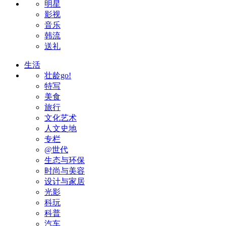
明星
影视
音乐
韩流
送礼
生活
壮龄go!
特写
美食
旅行
文化艺术
人文史地
专栏
@世代
生态与环保
时尚与美容
设计与家居
光影
科玩
科普
汽车