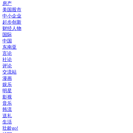
房产
美国股市
中小企业
起步创新
财经人物
国际
中国
东南亚
言论
社论
评论
交流站
漫画
娱乐
明星
影视
音乐
韩流
送礼
生活
壮龄go!