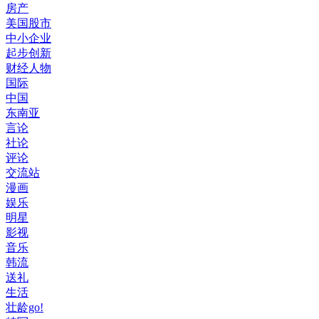
房产
美国股市
中小企业
起步创新
财经人物
国际
中国
东南亚
言论
社论
评论
交流站
漫画
娱乐
明星
影视
音乐
韩流
送礼
生活
壮龄go!