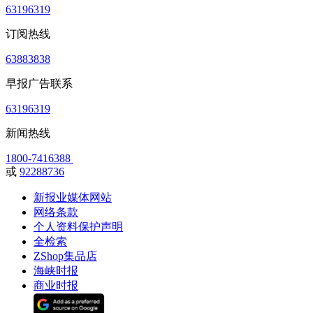
63196319
订阅热线
63883838
早报广告联系
63196319
新闻热线
1800-7416388
或
92288736
新报业媒体网站
网络条款
个人资料保护声明
全检索
ZShop集品店
海峡时报
商业时报