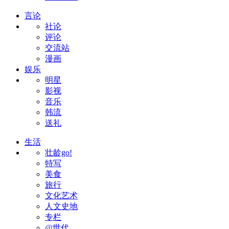
言论
社论
评论
交流站
漫画
娱乐
明星
影视
音乐
韩流
送礼
生活
壮龄go!
特写
美食
旅行
文化艺术
人文史地
专栏
@世代