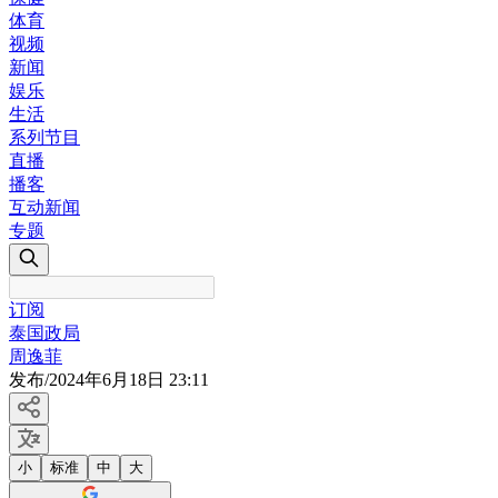
体育
视频
新闻
娱乐
生活
系列节目
直播
播客
互动新闻
专题
订阅
泰国政局
周逸菲
发布
/
2024年6月18日 23:11
小
标准
中
大