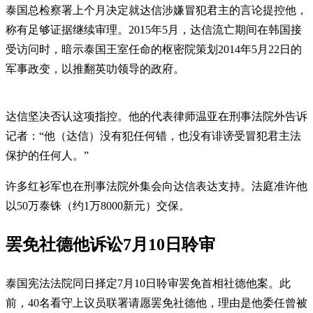
泰国总检察署上个月决定就达信涉嫌冒犯君主的言论提控他，
称有足够证据继续审理。2015年5月，达信流亡期间在韩国接
受访问时，暗示泰国王室任命的枢密院策划2014年5月22日的
军事政变，以推翻英叻领导的政府。
达信坚决否认这项指控。他的代表律师温亚在刑事法院外告诉
记者：“他（达信）没有犯任何错，也没有诽谤受冒犯君主法
保护的任何人。”
许多红衫军也在刑事法院外集会向达信表达支持。法庭准许他
以50万泰铢（约1万8000新元）交保。
罢免社德他诉讼7月10日聆审
泰国宪法法院同日择定7月10日聆审罢免首相社德他案。此
前，40名看守上议员联署请愿罢免社德他，理由是他委任曾被