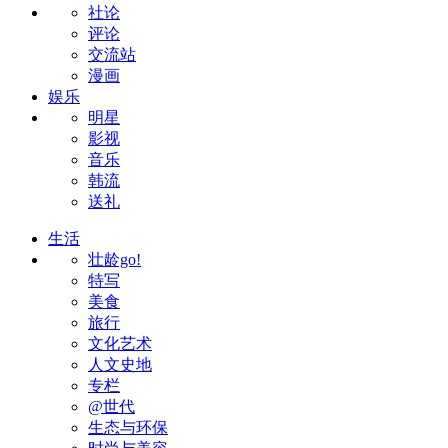
社论
评论
交流站
漫画
娱乐
明星
影视
音乐
韩流
送礼
生活
壮龄go!
特写
美食
旅行
文化艺术
人文史地
专栏
@世代
生态与环保