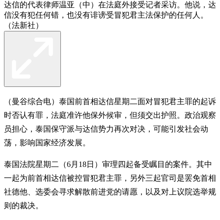
达信的代表律师温亚（中）在法庭外接受记者采访。他说，达
信没有犯任何错，也没有诽谤受冒犯君主法保护的任何人。
（法新社）
（曼谷综合电）泰国前首相达信星期二面对冒犯君主罪的起诉
时否认有罪，法庭准许他保外候审，但须交出护照。政治观察
员担心，泰国保守派与达信势力再次对决，可能引发社会动
荡，影响国家经济发展。
泰国法院星期二（6月18日）审理四起备受瞩目的案件。其中
一起为前首相达信被控冒犯君主罪，另外三起官司是罢免首相
社德他、选委会寻求解散前进党的请愿，以及对上议院选举规
则的裁决。