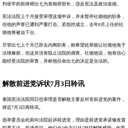
判坐牢的前律师比七为首相府部长，违反宪法及政治道德。
宪法法院上个月接受审理这项申诉，并未暂停社德他的职务，
但他的声誉已遭到严重打击。若指控成立，去年8月上任的社
德他将被迫下台。
尽管比七上个月已辞去内阁职务，称希望此举能让社德他免于
法律麻烦，但这并没有阻止法院的调查。社德他说，他有信心
能经受法院的审查，并称他任命比七的决定是合法的。
解散前进党诉状7月3日聆讯
泰国宪法法院同日也审理是否解散主要反对党前进党的案件，
择定7月3日再聆讯。
选举委员会此前向法院起诉前进党，理由是前进党承诺修改冒
犯君主法。前进党说，他们会“全力以赴”对抗解散威胁，如果