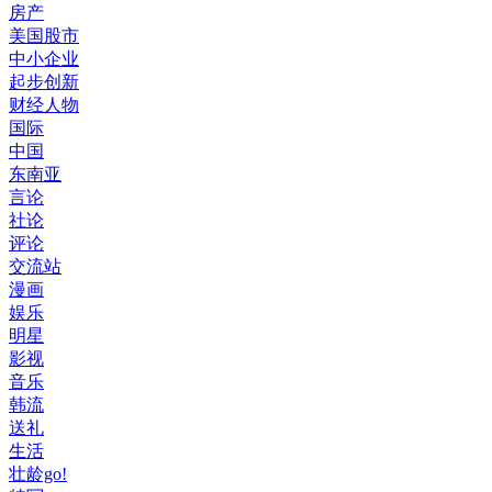
房产
美国股市
中小企业
起步创新
财经人物
国际
中国
东南亚
言论
社论
评论
交流站
漫画
娱乐
明星
影视
音乐
韩流
送礼
生活
壮龄go!