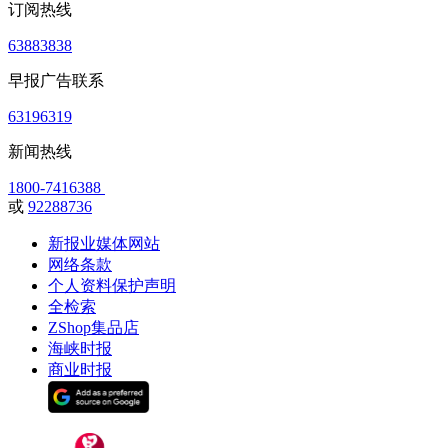
订阅热线
63883838
早报广告联系
63196319
新闻热线
1800-7416388
或
92288736
新报业媒体网站
网络条款
个人资料保护声明
全检索
ZShop集品店
海峡时报
商业时报