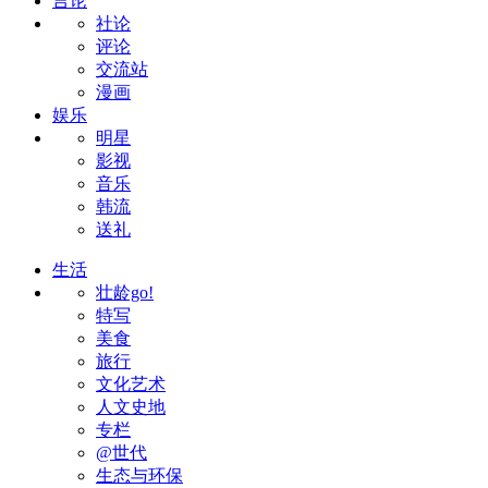
言论
社论
评论
交流站
漫画
娱乐
明星
影视
音乐
韩流
送礼
生活
壮龄go!
特写
美食
旅行
文化艺术
人文史地
专栏
@世代
生态与环保