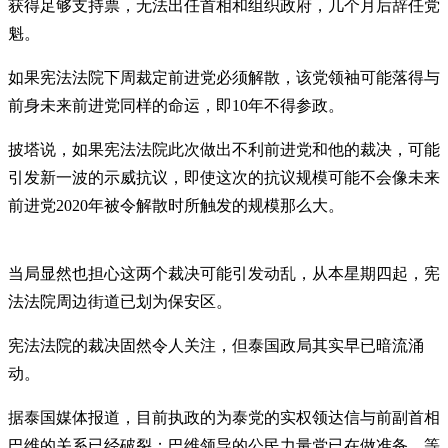
获得足够支持票，无法出任首相和组织政府，几个月后辞任党
魁。
如果宪法法院下周裁定前进党必须解散，该党领袖可能落得与
前身未来前进党同样的命运，即10年不得参政。
披塔说，如果宪法法院此次做出不利前进党和他的裁决，可能
引发新一波的示威抗议，即使这次的抗议规模可能不会像未来
前进党2020年被令解散时所触发的规模那么大。
当局显然也担心这两个裁决可能引发动乱，从本星期四起，宪
法法院周边街道已划为保安区。
宪法法院的裁决固然令人关注，但泰国政局其实早已暗流涌
动。
据泰国媒体报道，目前执政的为泰党的实权领达信与前副首相
巴维的关系已经破裂；巴维领导的公民力量党已在做准备，等