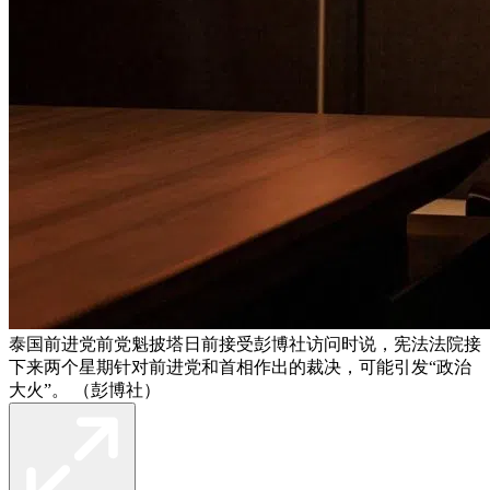
泰国前进党前党魁披塔日前接受彭博社访问时说，宪法法院接
下来两个星期针对前进党和首相作出的裁决，可能引发“政治
大火”。 （彭博社）