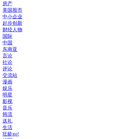
房产
美国股市
中小企业
起步创新
财经人物
国际
中国
东南亚
言论
社论
评论
交流站
漫画
娱乐
明星
影视
音乐
韩流
送礼
生活
壮龄go!