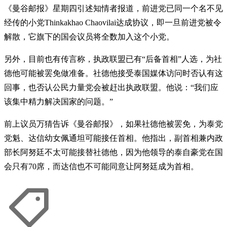
《曼谷邮报》星期四引述知情者报道，前进党已同一个名不见
经传的小党Thinkakhao Chaovilai达成协议，即一旦前进党被令
解散，它旗下的国会议员将全数加入这个小党。
另外，目前也有传言称，执政联盟已有“后备首相”人选，为社
德他可能被罢免做准备。社德他接受泰国媒体访问时否认有这
回事，也否认公民力量党会被赶出执政联盟。他说：“我们应
该集中精力解决国家的问题。”
前上议员万猜告诉《曼谷邮报》，如果社德他被罢免，为泰党
党魁、达信幼女佩通坦可能接任首相。他指出，副首相兼内政
部长阿努廷不太可能接替社德他，因为他领导的泰自豪党在国
会只有70席，而达信也不可能同意让阿努廷成为首相。