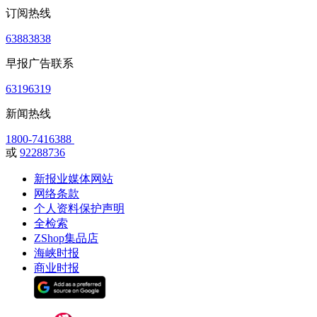
订阅热线
63883838
早报广告联系
63196319
新闻热线
1800-7416388
或
92288736
新报业媒体网站
网络条款
个人资料保护声明
全检索
ZShop集品店
海峡时报
商业时报