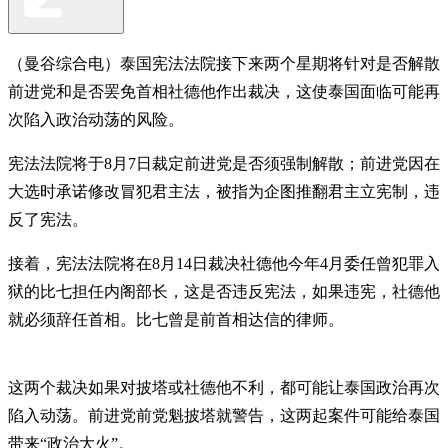
（曼谷综合电）泰国宪法法院接下来两个星期将针对是否解散
前进党和是否罢免首相社德他作出裁决，这使泰国面临可能再
次陷入政治动荡的风险。
宪法法院将于8月7日裁定前进党是否须强制解散；前进党因在
大选时承诺修改冒犯君主法，被指为企图推翻君主立宪制，违
反了宪法。
接着，宪法法院将在8月14日裁决社德他今年4月委任曾犯罪入
狱的比七担任内阁部长，这是否违反宪法，如果违宪，社德他
就必须辞任首相。比七曾是前首相达信的律师。
这两个裁决如果对披塔或社德他不利，都可能让泰国政治再次
陷入动荡。前进党前党魁披塔就警告，这两起案件可能给泰国
带来“政治大火”。