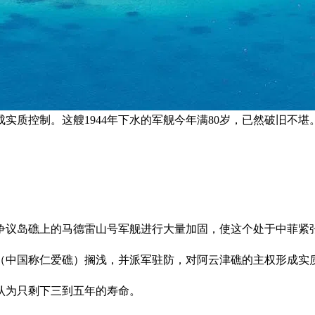
实质控制。这艘1944年下水的军舰今年满80岁，已然破旧不堪
争议岛礁上的马德雷山号军舰进行大量加固，使这个处于中菲紧张
礁（中国称仁爱礁）搁浅，并派军驻防，对阿云津礁的主权形成实
被认为只剩下三到五年的寿命。