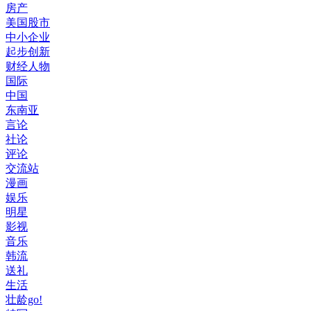
房产
美国股市
中小企业
起步创新
财经人物
国际
中国
东南亚
言论
社论
评论
交流站
漫画
娱乐
明星
影视
音乐
韩流
送礼
生活
壮龄go!