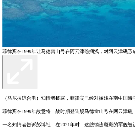
菲律宾在1999年让马德雷山号在阿云津礁搁浅，对阿云津礁形成
（马尼拉综合电）知情者披露，菲律宾已经对搁浅在南中国海
菲律宾在1999年故意将二战时期登陆舰马德雷山号在阿云津
一名知情者告诉彭博社，在2021年时，这艘锈迹斑斑的军舰