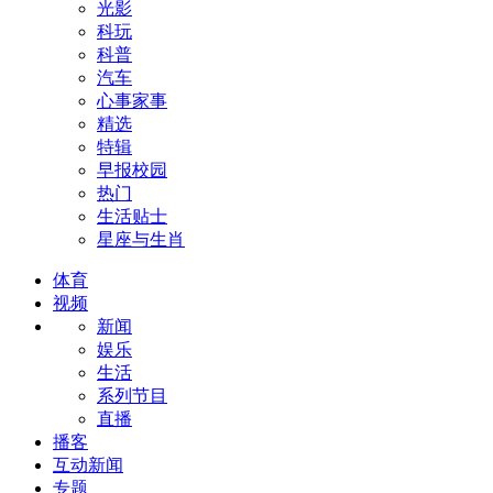
光影
科玩
科普
汽车
心事家事
精选
特辑
早报校园
热门
生活贴士
星座与生肖
体育
视频
新闻
娱乐
生活
系列节目
直播
播客
互动新闻
专题