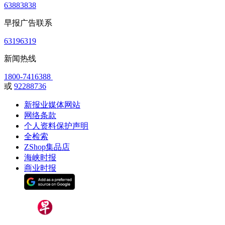
63883838
早报广告联系
63196319
新闻热线
1800-7416388
或
92288736
新报业媒体网站
网络条款
个人资料保护声明
全检索
ZShop集品店
海峡时报
商业时报