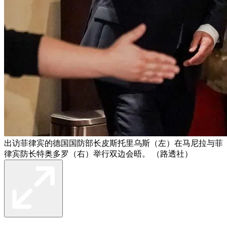
出访菲律宾的德国国防部长皮斯托里乌斯（左）在马尼拉与菲
律宾防长特奥多罗（右）举行双边会晤。 （路透社）