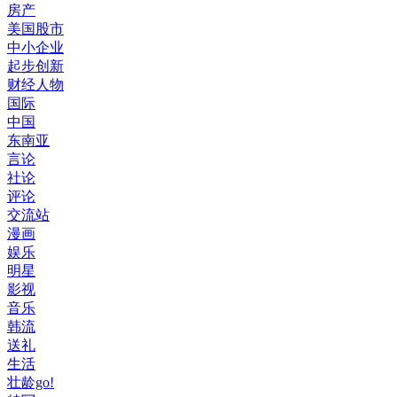
房产
美国股市
中小企业
起步创新
财经人物
国际
中国
东南亚
言论
社论
评论
交流站
漫画
娱乐
明星
影视
音乐
韩流
送礼
生活
壮龄go!