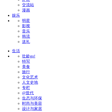
交流站
漫画
娱乐
明星
影视
音乐
韩流
送礼
生活
壮龄go!
特写
美食
旅行
文化艺术
人文史地
专栏
@世代
生态与环保
时尚与美容
设计与家居