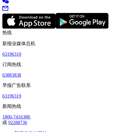
热线
新报业媒体总机
63196319
订阅热线
63883838
早报广告联系
63196319
新闻热线
1800-7416388
或
92288736