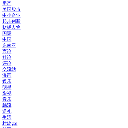
房产
美国股市
中小企业
起步创新
财经人物
国际
中国
东南亚
言论
社论
评论
交流站
漫画
娱乐
明星
影视
音乐
韩流
送礼
生活
壮龄go!