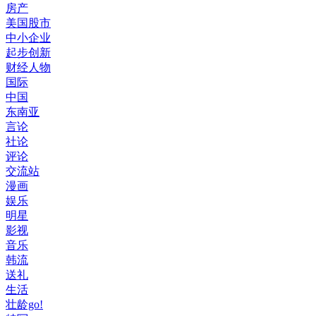
房产
美国股市
中小企业
起步创新
财经人物
国际
中国
东南亚
言论
社论
评论
交流站
漫画
娱乐
明星
影视
音乐
韩流
送礼
生活
壮龄go!