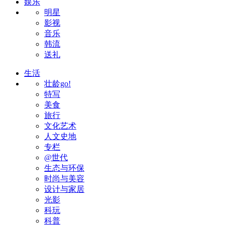
娱乐
明星
影视
音乐
韩流
送礼
生活
壮龄go!
特写
美食
旅行
文化艺术
人文史地
专栏
@世代
生态与环保
时尚与美容
设计与家居
光影
科玩
科普