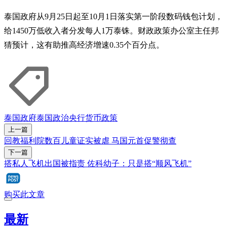
泰国政府从9月25日起至10月1日落实第一阶段数码钱包计划，
给1450万低收入者分发每人1万泰铢。财政政策办公室主任邦
猜预计，这有助推高经济增速0.35个百分点。
泰国政府
泰国政治
央行
货币政策
上一篇
回教福利院数百儿童证实被虐 马国元首促警彻查
下一篇
搭私人飞机出国被指责 佐科幼子：只是搭“顺风飞机”
购买此文章
最新