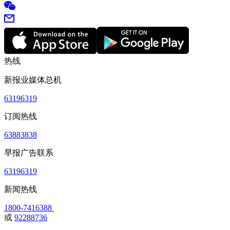
热线
新报业媒体总机
63196319
订阅热线
63883838
早报广告联系
63196319
新闻热线
1800-7416388
或
92288736