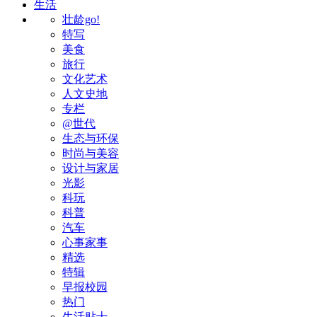
生活
壮龄go!
特写
美食
旅行
文化艺术
人文史地
专栏
@世代
生态与环保
时尚与美容
设计与家居
光影
科玩
科普
汽车
心事家事
精选
特辑
早报校园
热门
生活贴士