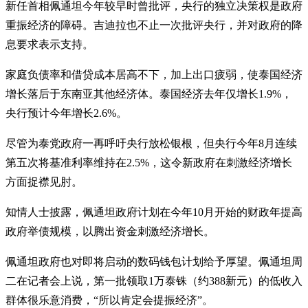
新任首相佩通坦今年较早时曾批评，央行的独立决策权是政府
重振经济的障碍。吉迪拉也不止一次批评央行，并对政府的降
息要求表示支持。
家庭负债率和借贷成本居高不下，加上出口疲弱，使泰国经济
增长落后于东南亚其他经济体。泰国经济去年仅增长1.9%，
央行预计今年增长2.6%。
尽管为泰党政府一再呼吁央行放松银根，但央行今年8月连续
第五次将基准利率维持在2.5%，这令新政府在刺激经济增长
方面捉襟见肘。
知情人士披露，佩通坦政府计划在今年10月开始的财政年提高
政府举债规模，以腾出资金刺激经济增长。
佩通坦政府也对即将启动的数码钱包计划给予厚望。佩通坦周
二在记者会上说，第一批领取1万泰铢（约388新元）的低收入
群体很乐意消费，“所以肯定会提振经济”。