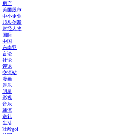
房产
美国股市
中小企业
起步创新
财经人物
国际
中国
东南亚
言论
社论
评论
交流站
漫画
娱乐
明星
影视
音乐
韩流
送礼
生活
壮龄go!