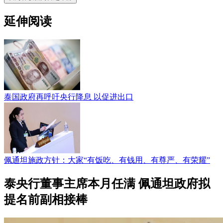
延伸阅读
泰国政府再呼吁央行降息 以促进出口
佩通坦施政方针：大家“有饭吃、有钱用、有尊严、有荣耀”
泰央行董事主席本月任满 佩通坦政府拟
提名前副相接棒