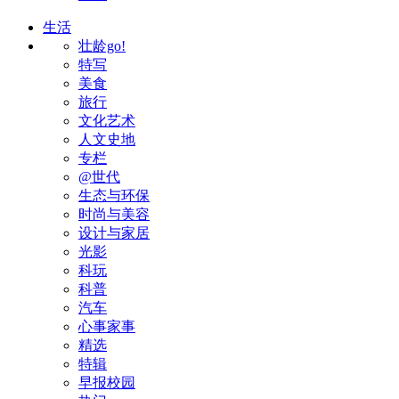
生活
壮龄go!
特写
美食
旅行
文化艺术
人文史地
专栏
@世代
生态与环保
时尚与美容
设计与家居
光影
科玩
科普
汽车
心事家事
精选
特辑
早报校园