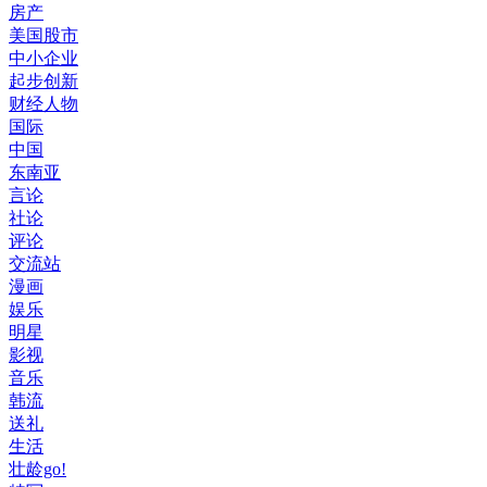
房产
美国股市
中小企业
起步创新
财经人物
国际
中国
东南亚
言论
社论
评论
交流站
漫画
娱乐
明星
影视
音乐
韩流
送礼
生活
壮龄go!