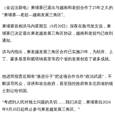
（金边法新电）柬埔寨已退出与越南和老挝合作了25年之久的
“柬埔寨—老挝—越南发展三角区”。
柬埔寨首相洪马内星期五（9月20日）深夜在脸书发文说，柬
埔寨已决定退出柬老越发展三角区协议，越南和老挝均已收到
通知。
洪马内指出，柬老越发展三角区合作已实施25年，为桔井、上
丁、蒙多基里和腊塔纳基里等四个省的发展创造了诸多成就。
他进而指责近期有“激进分子”把这项合作当作“政治武器”，不
断误导民众，诽谤和攻击政府，甚至指控政府将东北四省的领
土割让给邻国。
“考虑到人民对领土问题的关切……我们决定，柬埔寨自2024
年9月20日起终止参与柬老越发展三角区。”