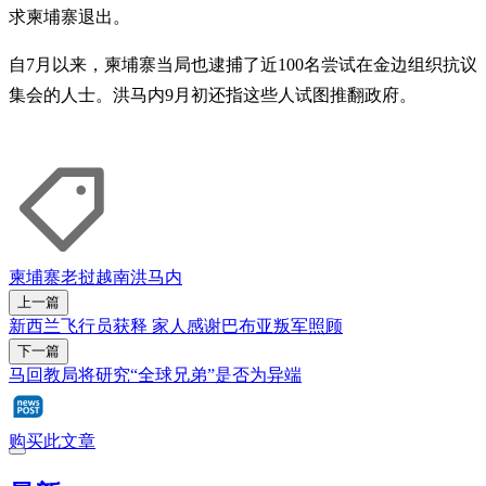
求柬埔寨退出。
自7月以来，柬埔寨当局也逮捕了近100名尝试在金边组织抗议
集会的人士。洪马内9月初还指这些人试图推翻政府。
柬埔寨
老挝
越南
洪马内
上一篇
新西兰飞行员获释 家人感谢巴布亚叛军照顾
下一篇
马回教局将研究“全球兄弟”是否为异端
购买此文章