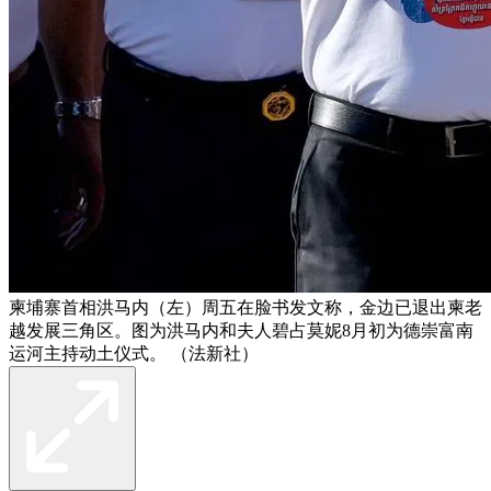
柬埔寨首相洪马内（左）周五在脸书发文称，金边已退出柬老
越发展三角区。图为洪马内和夫人碧占莫妮8月初为德崇富南
运河主持动土仪式。 （法新社）