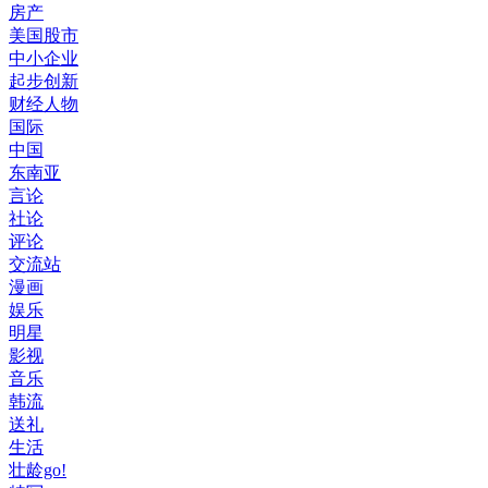
房产
美国股市
中小企业
起步创新
财经人物
国际
中国
东南亚
言论
社论
评论
交流站
漫画
娱乐
明星
影视
音乐
韩流
送礼
生活
壮龄go!