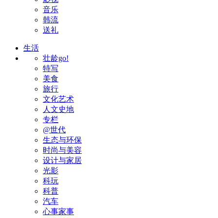
音乐
韩流
送礼
生活
壮龄go!
特写
美食
旅行
文化艺术
人文史地
专栏
@世代
生态与环保
时尚与美容
设计与家居
光影
科玩
科普
汽车
心事家事