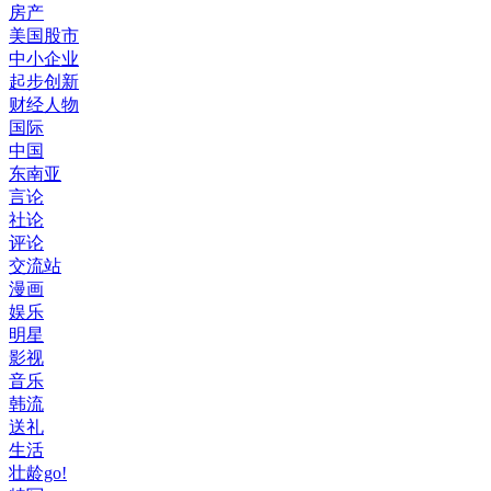
房产
美国股市
中小企业
起步创新
财经人物
国际
中国
东南亚
言论
社论
评论
交流站
漫画
娱乐
明星
影视
音乐
韩流
送礼
生活
壮龄go!