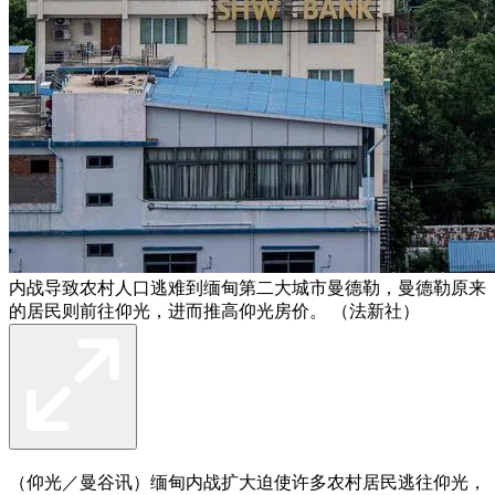
内战导致农村人口逃难到缅甸第二大城市曼德勒，曼德勒原来
的居民则前往仰光，进而推高仰光房价。 （法新社）
（仰光／曼谷讯）缅甸内战扩大迫使许多农村居民逃往仰光，