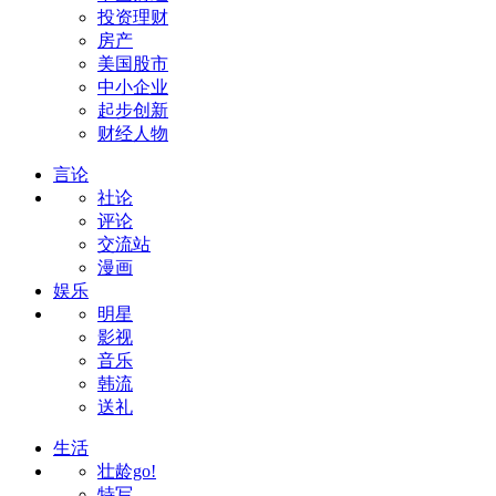
投资理财
房产
美国股市
中小企业
起步创新
财经人物
言论
社论
评论
交流站
漫画
娱乐
明星
影视
音乐
韩流
送礼
生活
壮龄go!
特写