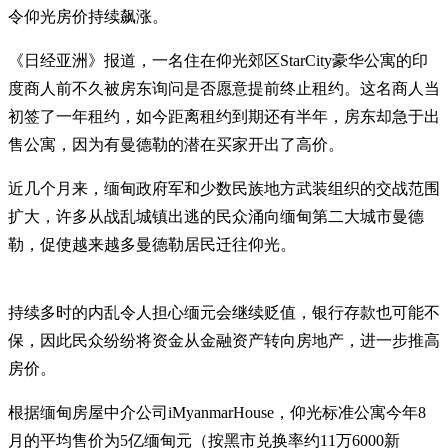
令仰光房价持续飙涨。
《日经亚洲》报道，一名住在仰光郊区StarCity豪华公寓的印
度商人前不久被房东询问是否愿意提前终止租约。这名商人当
初签了一年租约，如今距离租约到期还有半年，房东却急于出
售公寓，因为有曼德勒的潜在买家开出了高价。
近几个月来，缅甸政府军和少数民族地方武装组织的交战范围
扩大，许多从战乱城镇出逃的民众涌向缅甸第二大城市曼德
勒，促使越来越多曼德勒居民迁往仰光。
持续多时的内乱令人担心缅元会继续贬值，银行存款也可能不
保，因此民众纷纷将资金从金融资产转向房地产，进一步推高
房价。
根据缅甸房屋中介公司iMyanmarHouse，仰光标准公寓今年8
月的平均售价为5亿缅甸元（按黑市兑换率约11万6000新