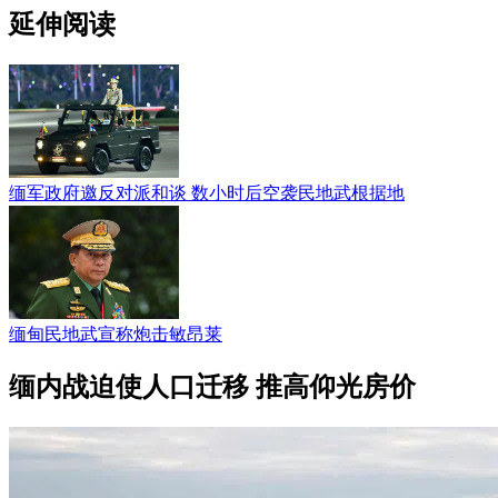
延伸阅读
缅军政府邀反对派和谈 数小时后空袭民地武根据地
缅甸民地武宣称炮击敏昂莱
缅内战迫使人口迁移 推高仰光房价