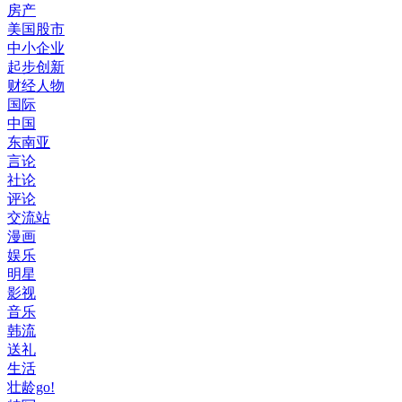
房产
美国股市
中小企业
起步创新
财经人物
国际
中国
东南亚
言论
社论
评论
交流站
漫画
娱乐
明星
影视
音乐
韩流
送礼
生活
壮龄go!