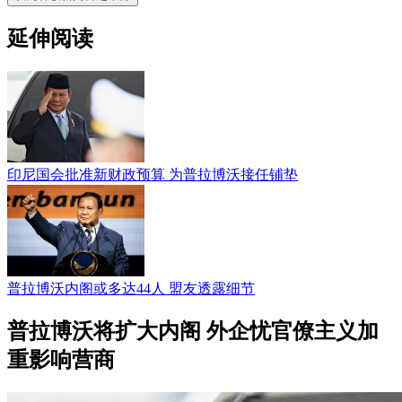
延伸阅读
印尼国会批准新财政预算 为普拉博沃接任铺垫
普拉博沃内阁或多达44人 盟友透露细节
普拉博沃将扩大内阁 外企忧官僚主义加
重影响营商