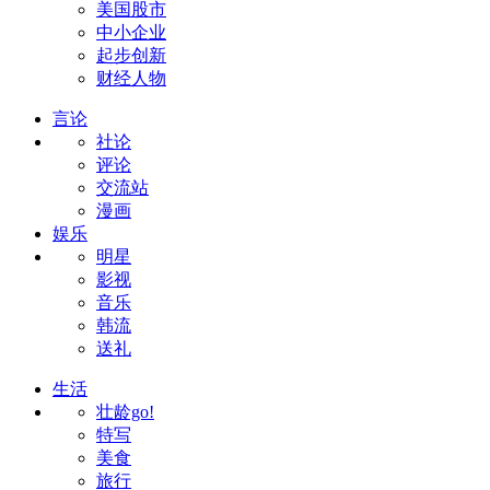
美国股市
中小企业
起步创新
财经人物
言论
社论
评论
交流站
漫画
娱乐
明星
影视
音乐
韩流
送礼
生活
壮龄go!
特写
美食
旅行