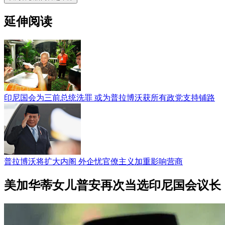
延伸阅读
印尼国会为三前总统洗罪 或为普拉博沃获所有政党支持铺路
普拉博沃将扩大内阁 外企忧官僚主义加重影响营商
美加华蒂女儿普安再次当选印尼国会议长