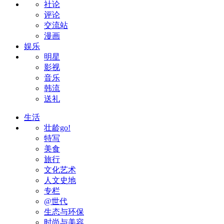
社论
评论
交流站
漫画
娱乐
明星
影视
音乐
韩流
送礼
生活
壮龄go!
特写
美食
旅行
文化艺术
人文史地
专栏
@世代
生态与环保
时尚与美容