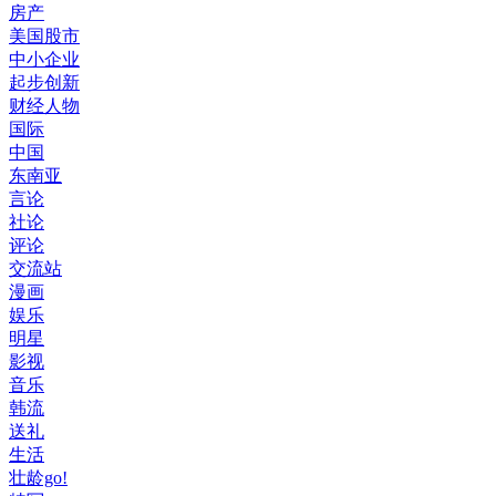
房产
美国股市
中小企业
起步创新
财经人物
国际
中国
东南亚
言论
社论
评论
交流站
漫画
娱乐
明星
影视
音乐
韩流
送礼
生活
壮龄go!