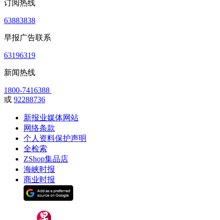
订阅热线
63883838
早报广告联系
63196319
新闻热线
1800-7416388
或
92288736
新报业媒体网站
网络条款
个人资料保护声明
全检索
ZShop集品店
海峡时报
商业时报