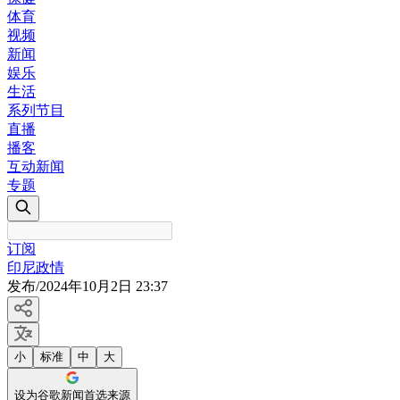
体育
视频
新闻
娱乐
生活
系列节目
直播
播客
互动新闻
专题
订阅
印尼政情
发布
/
2024年10月2日 23:37
小
标准
中
大
设为谷歌新闻首选来源