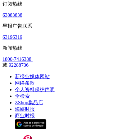
订阅热线
63883838
早报广告联系
63196319
新闻热线
1800-7416388
或
92288736
新报业媒体网站
网络条款
个人资料保护声明
全检索
ZShop集品店
海峡时报
商业时报