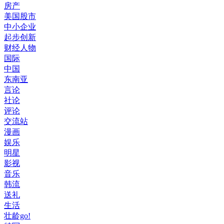
房产
美国股市
中小企业
起步创新
财经人物
国际
中国
东南亚
言论
社论
评论
交流站
漫画
娱乐
明星
影视
音乐
韩流
送礼
生活
壮龄go!