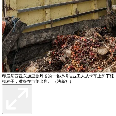
印度尼西亚东加里曼丹省的一名棕榈油业工人从卡车上卸下棕
榈种子，准备在市集出售。 （法新社）