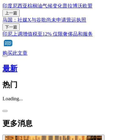
印度尼西亚
棕榈油
气候变化
普拉博沃
欧盟
上一篇
马国：社媒X与谷歌尚未申请营运执照
下一篇
印尼上调增值税至12% 仅限奢侈品和服务
购买此文章
最新
热门
Loading...
更多消息