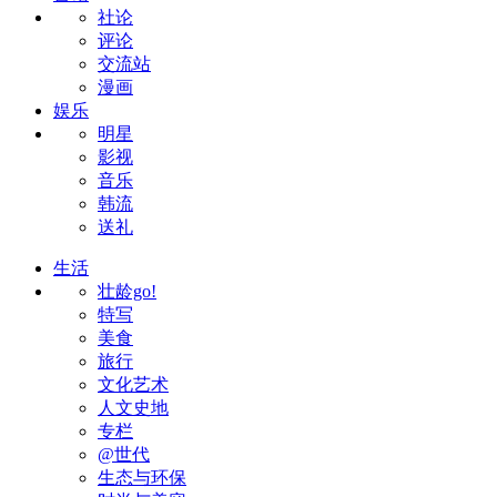
社论
评论
交流站
漫画
娱乐
明星
影视
音乐
韩流
送礼
生活
壮龄go!
特写
美食
旅行
文化艺术
人文史地
专栏
@世代
生态与环保