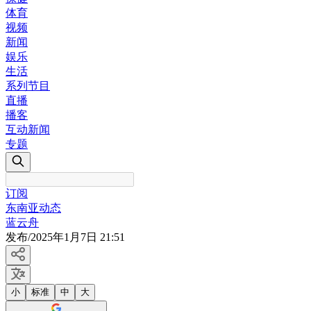
体育
视频
新闻
娱乐
生活
系列节目
直播
播客
互动新闻
专题
订阅
东南亚动态
蓝云舟
发布
/
2025年1月7日 21:51
小
标准
中
大