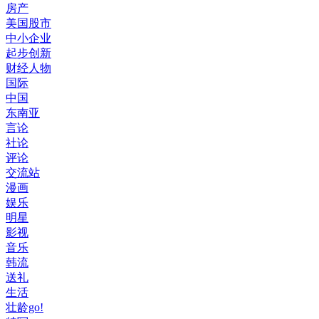
房产
美国股市
中小企业
起步创新
财经人物
国际
中国
东南亚
言论
社论
评论
交流站
漫画
娱乐
明星
影视
音乐
韩流
送礼
生活
壮龄go!