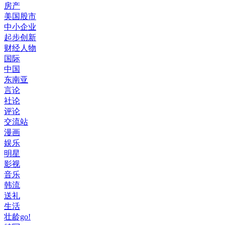
房产
美国股市
中小企业
起步创新
财经人物
国际
中国
东南亚
言论
社论
评论
交流站
漫画
娱乐
明星
影视
音乐
韩流
送礼
生活
壮龄go!