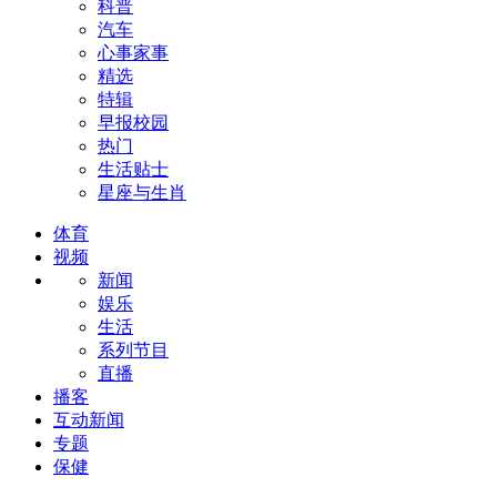
科普
汽车
心事家事
精选
特辑
早报校园
热门
生活贴士
星座与生肖
体育
视频
新闻
娱乐
生活
系列节目
直播
播客
互动新闻
专题
保健