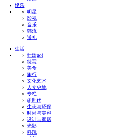
娱乐
明星
影视
音乐
韩流
送礼
生活
壮龄go!
特写
美食
旅行
文化艺术
人文史地
专栏
@世代
生态与环保
时尚与美容
设计与家居
光影
科玩