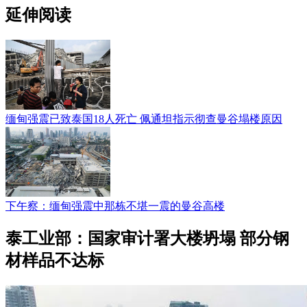
延伸阅读
缅甸强震已致泰国18人死亡 佩通坦指示彻查曼谷塌楼原因
下午察：缅甸强震中那栋不堪一震的曼谷高楼
泰工业部：国家审计署大楼坍塌 部分钢
材样品不达标