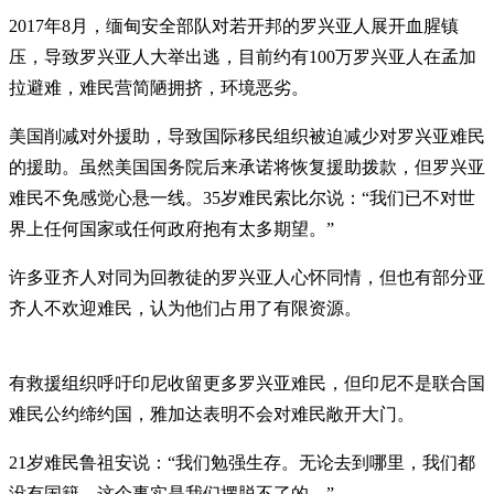
2017年8月，缅甸安全部队对若开邦的罗兴亚人展开血腥镇
压，导致罗兴亚人大举出逃，目前约有100万罗兴亚人在孟加
拉避难，难民营简陋拥挤，环境恶劣。
美国削减对外援助，导致国际移民组织被迫减少对罗兴亚难民
的援助。虽然美国国务院后来承诺将恢复援助拨款，但罗兴亚
难民不免感觉心悬一线。35岁难民索比尔说：“我们已不对世
界上任何国家或任何政府抱有太多期望。”
许多亚齐人对同为回教徒的罗兴亚人心怀同情，但也有部分亚
齐人不欢迎难民，认为他们占用了有限资源。
有救援组织呼吁印尼收留更多罗兴亚难民，但印尼不是联合国
难民公约缔约国，雅加达表明不会对难民敞开大门。
21岁难民鲁祖安说：“我们勉强生存。无论去到哪里，我们都
没有国籍，这个事实是我们摆脱不了的。”