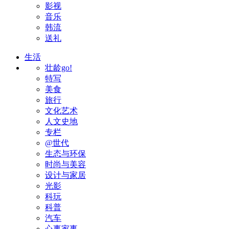
影视
音乐
韩流
送礼
生活
壮龄go!
特写
美食
旅行
文化艺术
人文史地
专栏
@世代
生态与环保
时尚与美容
设计与家居
光影
科玩
科普
汽车
心事家事