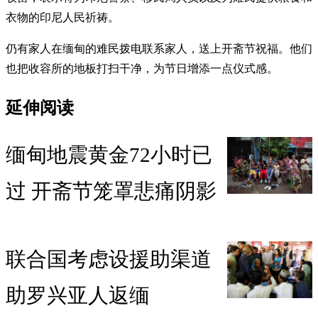
衣物的印尼人民祈祷。
仍有家人在缅甸的难民拨电联系家人，送上开斋节祝福。他们
也把收容所的地板打扫干净，为节日增添一点仪式感。
延伸阅读
缅甸地震黄金72小时已
过 开斋节笼罩悲痛阴影
联合国考虑设援助渠道
助罗兴亚人返缅