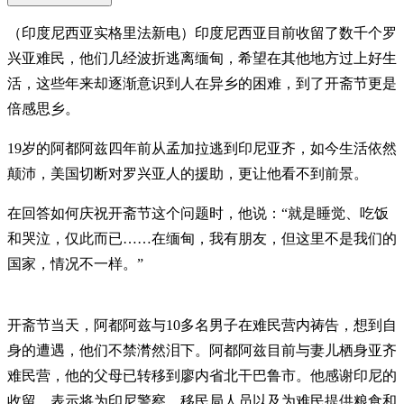
（印度尼西亚实格里法新电）印度尼西亚目前收留了数千个罗
兴亚难民，他们几经波折逃离缅甸，希望在其他地方过上好生
活，这些年来却逐渐意识到人在异乡的困难，到了开斋节更是
倍感思乡。
19岁的阿都阿兹四年前从孟加拉逃到印尼亚齐，如今生活依然
颠沛，美国切断对罗兴亚人的援助，更让他看不到前景。
在回答如何庆祝开斋节这个问题时，他说：“就是睡觉、吃饭
和哭泣，仅此而已……在缅甸，我有朋友，但这里不是我们的
国家，情况不一样。”
开斋节当天，阿都阿兹与10多名男子在难民营内祷告，想到自
身的遭遇，他们不禁潸然泪下。阿都阿兹目前与妻儿栖身亚齐
难民营，他的父母已转移到廖内省北干巴鲁市。他感谢印尼的
收留，表示将为印尼警察、移民局人员以及为难民提供粮食和