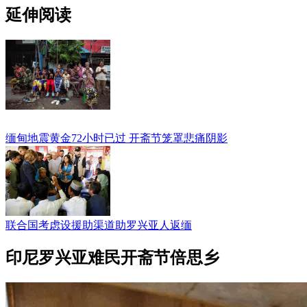
延伸阅读
缅甸地震黄金72小时已过 开斋节笼罩悲痛阴影
联合国考虑设援助渠道助罗兴亚人返缅
印尼罗兴亚难民开斋节倍思乡