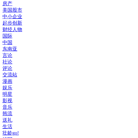
房产
美国股市
中小企业
起步创新
财经人物
国际
中国
东南亚
言论
社论
评论
交流站
漫画
娱乐
明星
影视
音乐
韩流
送礼
生活
壮龄go!