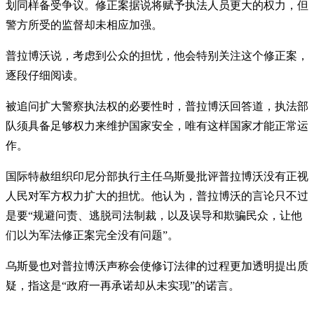
划同样备受争议。修正案据说将赋予执法人员更大的权力，但
警方所受的监督却未相应加强。
普拉博沃说，考虑到公众的担忧，他会特别关注这个修正案，
逐段仔细阅读。
被追问扩大警察执法权的必要性时，普拉博沃回答道，执法部
队须具备足够权力来维护国家安全，唯有这样国家才能正常运
作。
国际特赦组织印尼分部执行主任乌斯曼批评普拉博沃没有正视
人民对军方权力扩大的担忧。他认为，普拉博沃的言论只不过
是要“规避问责、逃脱司法制裁，以及误导和欺骗民众，让他
们以为军法修正案完全没有问题”。
乌斯曼也对普拉博沃声称会使修订法律的过程更加透明提出质
疑，指这是“政府一再承诺却从未实现”的诺言。