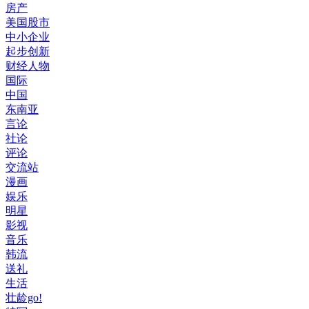
房产
美国股市
中小企业
起步创新
财经人物
国际
中国
东南亚
言论
社论
评论
交流站
漫画
娱乐
明星
影视
音乐
韩流
送礼
生活
壮龄go!