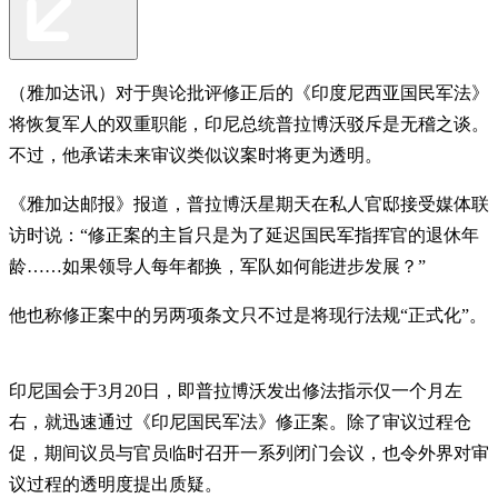
（雅加达讯）对于舆论批评修正后的《印度尼西亚国民军法》
将恢复军人的双重职能，印尼总统普拉博沃驳斥是无稽之谈。
不过，他承诺未来审议类似议案时将更为透明。
《雅加达邮报》报道，普拉博沃星期天在私人官邸接受媒体联
访时说：“修正案的主旨只是为了延迟国民军指挥官的退休年
龄……如果领导人每年都换，军队如何能进步发展？”
他也称修正案中的另两项条文只不过是将现行法规“正式化”。
印尼国会于3月20日，即普拉博沃发出修法指示仅一个月左
右，就迅速通过《印尼国民军法》修正案。除了审议过程仓
促，期间议员与官员临时召开一系列闭门会议，也令外界对审
议过程的透明度提出质疑。