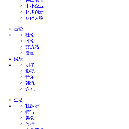
中小企业
起步创新
财经人物
言论
社论
评论
交流站
漫画
娱乐
明星
影视
音乐
韩流
送礼
生活
壮龄go!
特写
美食
旅行