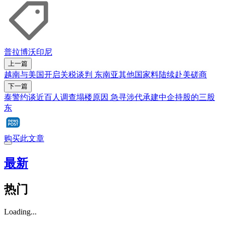
普拉博沃
印尼
上一篇
越南与美国开启关税谈判 东南亚其他国家料陆续赴美磋商
下一篇
泰警约谈近百人调查塌楼原因 急寻涉代承建中企持股的三股
东
购买此文章
最新
热门
Loading...