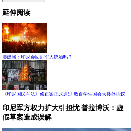
延伸阅读
廖建裕：印尼会回到军人统治吗？
《印尼国民军法》修正案正式通过 数百学生国会大楼外抗议
印尼军方权力扩大引担忧 普拉博沃：虚
假草案造成误解