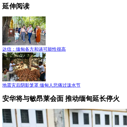
延伸阅读
达信：缅甸各方和谈可能性很高
地震灾后阴影笼罩 缅甸人悲痛过泼水节
安华将与敏昂莱会面 推动缅甸延长停火