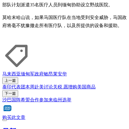
部队计划派遣35名医疗人员到缅甸协助设立野战医院。
莫哈末哈山说，如果马国医疗队在当地受到安全威胁，马国政
府将毫不犹豫撤走所有医疗队，以及所提供的设备和援助。
马来西亚
缅甸军政府
敏昂莱
安华
上一篇
泰印代表团本周赴美讨论关税 愿增购美国商品
下一篇
沙巴国阵希盟合作参加来临州选举
购买此文章