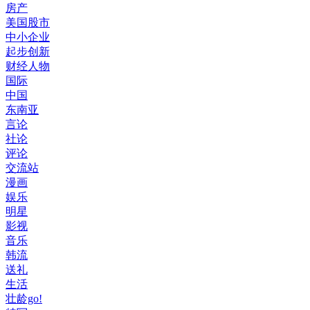
房产
美国股市
中小企业
起步创新
财经人物
国际
中国
东南亚
言论
社论
评论
交流站
漫画
娱乐
明星
影视
音乐
韩流
送礼
生活
壮龄go!