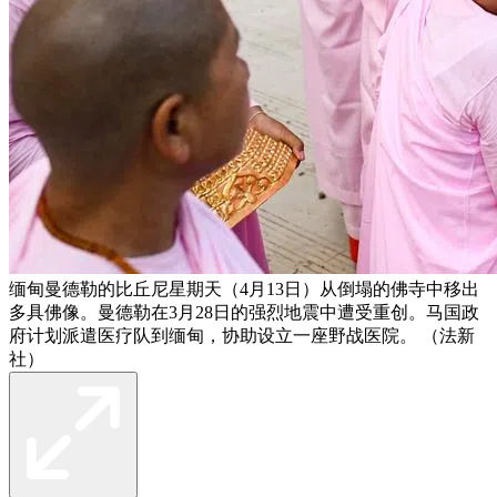
缅甸曼德勒的比丘尼星期天（4月13日）从倒塌的佛寺中移出
多具佛像。曼德勒在3月28日的强烈地震中遭受重创。马国政
府计划派遣医疗队到缅甸，协助设立一座野战医院。 （法新
社）