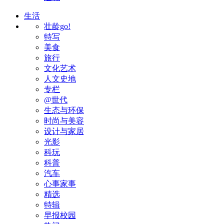
生活
壮龄go!
特写
美食
旅行
文化艺术
人文史地
专栏
@世代
生态与环保
时尚与美容
设计与家居
光影
科玩
科普
汽车
心事家事
精选
特辑
早报校园