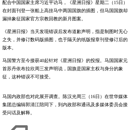
配合中国国家主席习近平访马，《星洲日报》星期二（15日）
在封面刊登一张船上高挂马中两国国旗的插图，但马国国旗却
漏掉象征国家官方宗教回教的新月图案。
《星洲日报》当天发现错误后发布道歉声明，指是制图时无心
之失，并修订数码版插图，也于隔天的纸版报章刊登修订后的
版本。
马国警方至今接获40起针对《星洲日报》的投报。马国国家元
首苏丹依布拉欣周三发声明说，国旗是国家主权与身分的象
征，这种错误不可接受。
马国内政部也对此展开调查。陈汉光周三（16日）在世华媒体
集团总编辑郭清江陪同下，到内政部和通讯及多媒体委员会接
受问话及解释。