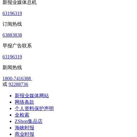
新报业媒体总机
63196319
订阅热线
63883838
早报广告联系
63196319
新闻热线
1800-7416388
或
92288736
新报业媒体网站
网络条款
个人资料保护声明
全检索
ZShop集品店
海峡时报
商业时报