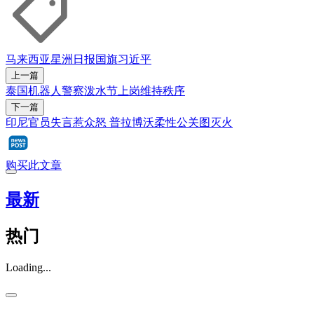
马来西亚
星洲日报
国旗
习近平
上一篇
泰国机器人警察泼水节上岗维持秩序
下一篇
印尼官员失言惹众怒 普拉博沃柔性公关图灭火
购买此文章
最新
热门
Loading...