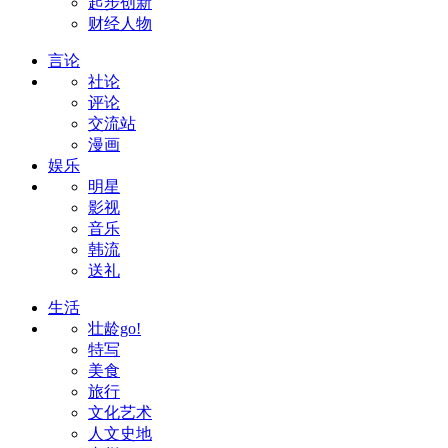
起步创新
财经人物
言论
社论
评论
交流站
漫画
娱乐
明星
影视
音乐
韩流
送礼
生活
壮龄go!
特写
美食
旅行
文化艺术
人文史地