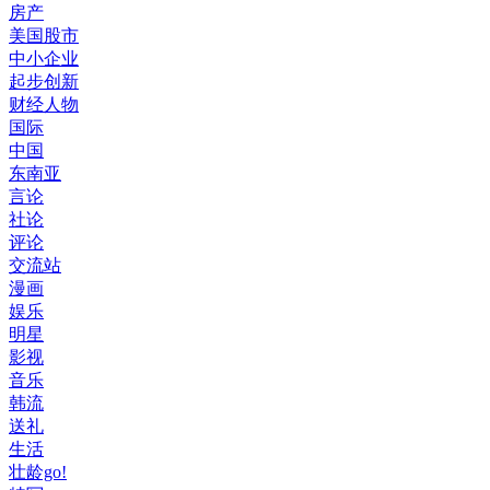
房产
美国股市
中小企业
起步创新
财经人物
国际
中国
东南亚
言论
社论
评论
交流站
漫画
娱乐
明星
影视
音乐
韩流
送礼
生活
壮龄go!