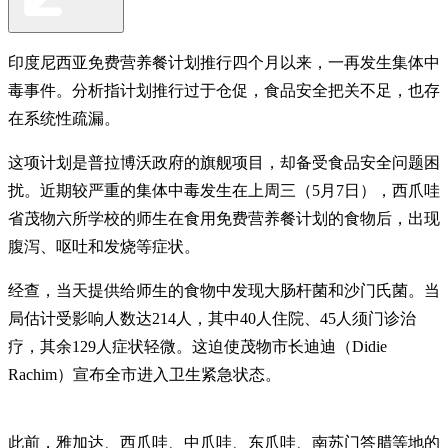
印度尼西亚免费营养餐计划推行四个月以来，一再发生集体中
毒事件。分析指计划推行过于仓促，食品安全把关不足，也存
在系统性疏漏。
这项计划是普拉博沃政府的旗舰项目，却备受食品安全问题困
扰。近期较严重的集体中毒发生在上周三（5月7日），西爪哇
省茂物六所学校的师生在食用免费营养餐计划的食物后，出现
腹泻、呕吐和发烧等症状。
经查，当天提供给师生的食物中发现大肠杆菌和沙门氏菌。当
局估计受影响人数达214人，其中40人住院、45人须门诊治
疗，其余129人症状轻微。这迫使茂物市长迪迪（Didie
Rachim）宣布全市进入卫生紧急状态。
此前，雅加达、西爪哇、中爪哇、东爪哇、南苏门答腊等地的