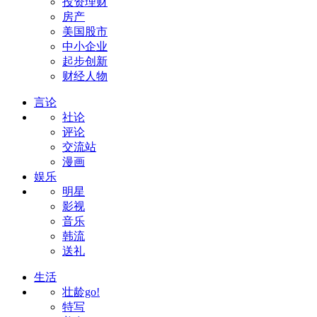
投资理财
房产
美国股市
中小企业
起步创新
财经人物
言论
社论
评论
交流站
漫画
娱乐
明星
影视
音乐
韩流
送礼
生活
壮龄go!
特写