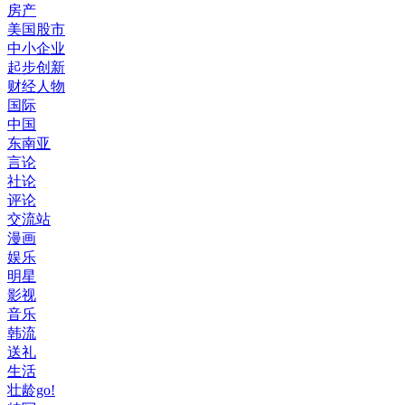
房产
美国股市
中小企业
起步创新
财经人物
国际
中国
东南亚
言论
社论
评论
交流站
漫画
娱乐
明星
影视
音乐
韩流
送礼
生活
壮龄go!