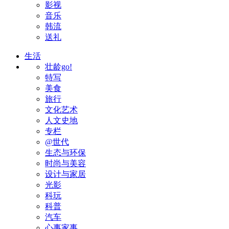
影视
音乐
韩流
送礼
生活
壮龄go!
特写
美食
旅行
文化艺术
人文史地
专栏
@世代
生态与环保
时尚与美容
设计与家居
光影
科玩
科普
汽车
心事家事