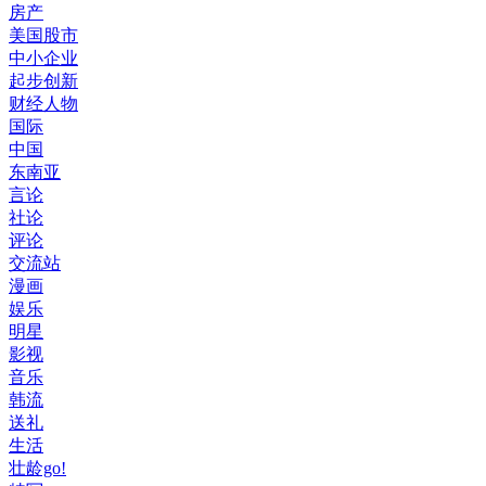
房产
美国股市
中小企业
起步创新
财经人物
国际
中国
东南亚
言论
社论
评论
交流站
漫画
娱乐
明星
影视
音乐
韩流
送礼
生活
壮龄go!