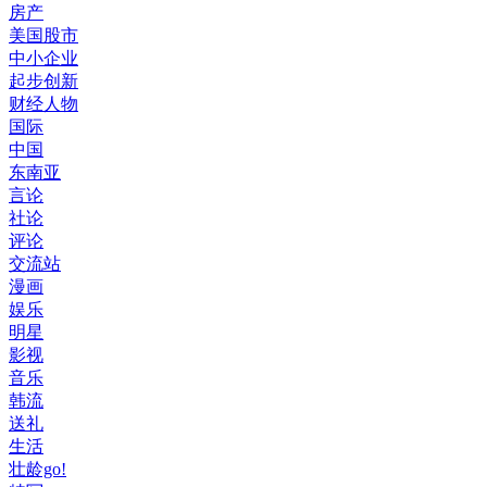
房产
美国股市
中小企业
起步创新
财经人物
国际
中国
东南亚
言论
社论
评论
交流站
漫画
娱乐
明星
影视
音乐
韩流
送礼
生活
壮龄go!