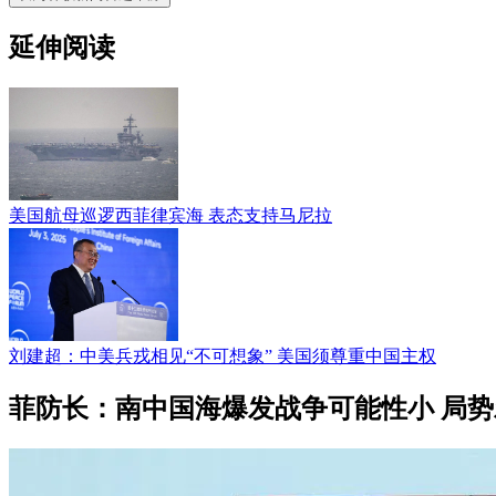
延伸阅读
美国航母巡逻西菲律宾海 表态支持马尼拉
刘建超：中美兵戎相见“不可想象” 美国须尊重中国主权
菲防长：南中国海爆发战争可能性小 局