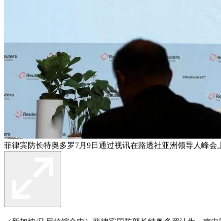
菲律宾防长特奥多罗7月9日通过视讯在路透社亚洲领导人峰会