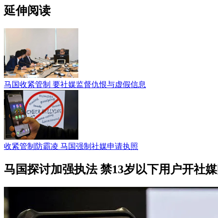
延伸阅读
马国收紧管制 要社媒监督仇恨与虚假信息
收紧管制防霸凌 马国强制社媒申请执照
马国探讨加强执法 禁13岁以下用户开社