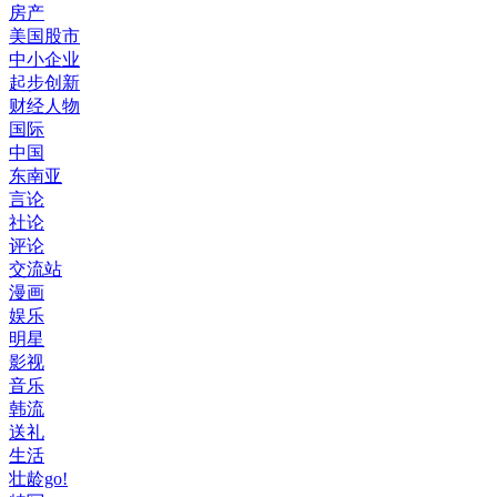
房产
美国股市
中小企业
起步创新
财经人物
国际
中国
东南亚
言论
社论
评论
交流站
漫画
娱乐
明星
影视
音乐
韩流
送礼
生活
壮龄go!