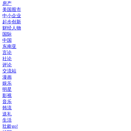
房产
美国股市
中小企业
起步创新
财经人物
国际
中国
东南亚
言论
社论
评论
交流站
漫画
娱乐
明星
影视
音乐
韩流
送礼
生活
壮龄go!