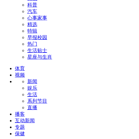
科普
汽车
心事家事
精选
特辑
早报校园
热门
生活贴士
星座与生肖
体育
视频
新闻
娱乐
生活
系列节目
直播
播客
互动新闻
专题
保健