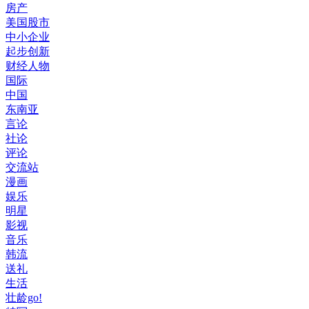
房产
美国股市
中小企业
起步创新
财经人物
国际
中国
东南亚
言论
社论
评论
交流站
漫画
娱乐
明星
影视
音乐
韩流
送礼
生活
壮龄go!