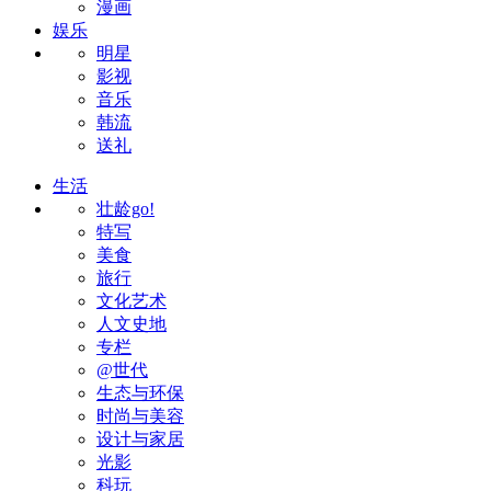
漫画
娱乐
明星
影视
音乐
韩流
送礼
生活
壮龄go!
特写
美食
旅行
文化艺术
人文史地
专栏
@世代
生态与环保
时尚与美容
设计与家居
光影
科玩