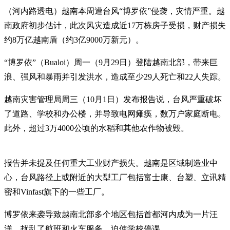
（河内路透电）越南本周遭台风“博罗依”侵袭，灾情严重。越
南政府初步估计，此次风灾造成近17万栋房子受损，财产损失
约8万亿越南盾（约3亿9000万新元）。
“博罗依”（Bualoi）周一（9月29日）登陆越南北部，带来巨
浪、强风和暴雨并引发洪水，造成至少29人死亡和22人失踪。
越南灾害管理局周三（10月1日）发布报告说，台风严重破坏
了道路、学校和办公楼，并导致电网瘫痪，数万户家庭断电。
此外，超过3万4000公顷的水稻和其他农作物被毁。
报告并未提及任何重大工业财产损失。越南是区域制造业中
心，台风路径上或附近的大型工厂包括富士康、台塑、立讯精
密和Vinfast旗下的一些工厂。
博罗依来袭导致越南北部多个地区包括首都河内成为一片汪
洋，扰乱了航班和火车服务，迫使学校停课。