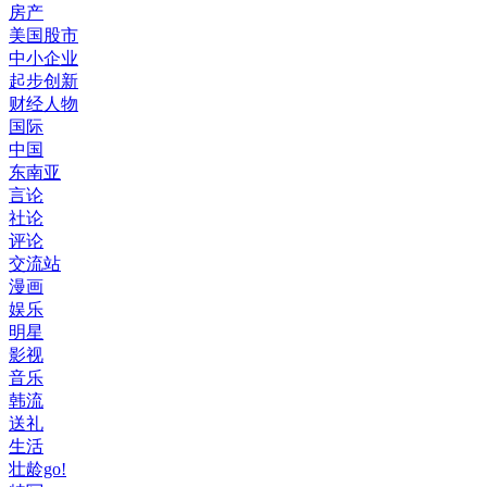
房产
美国股市
中小企业
起步创新
财经人物
国际
中国
东南亚
言论
社论
评论
交流站
漫画
娱乐
明星
影视
音乐
韩流
送礼
生活
壮龄go!