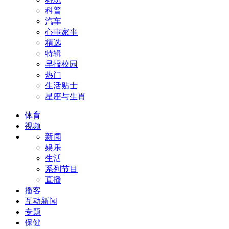
科普
汽车
心事家事
精选
特辑
早报校园
热门
生活贴士
星座与生肖
体育
视频
新闻
娱乐
生活
系列节目
直播
播客
互动新闻
专题
保健