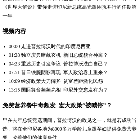
《世界大解说》带你走进印尼新总统高光跟困扰并行的任期第
一年。
视频内容
00:00 走进普拉博沃时代的印度尼西亚
01:28 独立庆典暗藏玄机 新旧总统貌合神离？
04:23 重述历史引发争议 普拉博沃洗白自己？
07:51 昔日铁腕阴影再现 军人政治卷土重来？
10:09 经济政策大刀阔斧 贫富差距激化民怨
13:15 国际舞台频频亮相 印尼外交愈发有为？
免费营养餐中毒频发 宏大政策“被喊停”？
早在去年总统竞选期间，普拉博沃的政见之一，就是若成功当
选，将在全印尼各地为8000多万学龄儿童跟孕妇提供免费营养
餐，改善他们的健康条件。