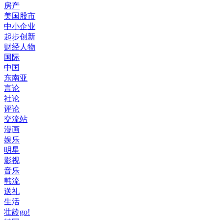
房产
美国股市
中小企业
起步创新
财经人物
国际
中国
东南亚
言论
社论
评论
交流站
漫画
娱乐
明星
影视
音乐
韩流
送礼
生活
壮龄go!