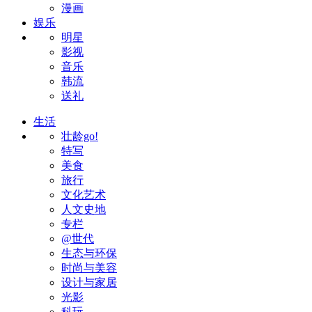
漫画
娱乐
明星
影视
音乐
韩流
送礼
生活
壮龄go!
特写
美食
旅行
文化艺术
人文史地
专栏
@世代
生态与环保
时尚与美容
设计与家居
光影
科玩