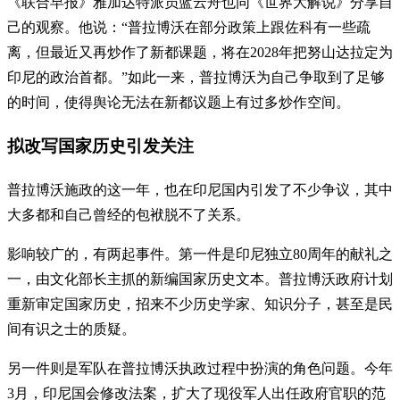
《联合早报》雅加达特派员蓝云舟也同《世界大解说》分享自
己的观察。他说：“普拉博沃在部分政策上跟佐科有一些疏
离，但最近又再炒作了新都课题，将在2028年把努山达拉定为
印尼的政治首都。”如此一来，普拉博沃为自己争取到了足够
的时间，使得舆论无法在新都议题上有过多炒作空间。
拟改写国家历史引发关注
普拉博沃施政的这一年，也在印尼国内引发了不少争议，其中
大多都和自己曾经的包袱脱不了关系。
影响较广的，有两起事件。第一件是印尼独立80周年的献礼之
一，由文化部长主抓的新编国家历史文本。普拉博沃政府计划
重新审定国家历史，招来不少历史学家、知识分子，甚至是民
间有识之士的质疑。
另一件则是军队在普拉博沃执政过程中扮演的角色问题。今年
3月，印尼国会修改法案，扩大了现役军人出任政府官职的范