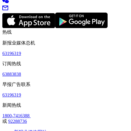
热线
新报业媒体总机
63196319
订阅热线
63883838
早报广告联系
63196319
新闻热线
1800-7416388
或
92288736