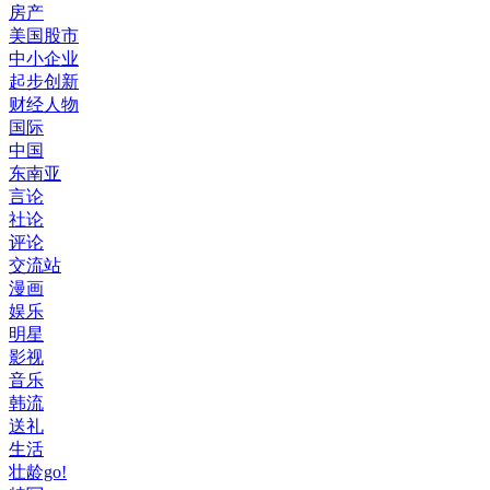
房产
美国股市
中小企业
起步创新
财经人物
国际
中国
东南亚
言论
社论
评论
交流站
漫画
娱乐
明星
影视
音乐
韩流
送礼
生活
壮龄go!