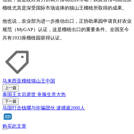
榴梿尤其是深受国际市场追捧的猫山王榴梿所取得的成果。
他也说，农业部为进一步推动出口，正协助果园申请良好农业
规范（MyGAP）认证，这是榴梿出口的重要条件。全国至今
共有1933座榴梿园获得认证。
马来西亚
榴梿
猫山王
中国
上一篇
泰国王太后逝世 丧服生意大热
下一篇
马国打击钱骡与诈骗团伙 逮捕逾2000人
购买此文章