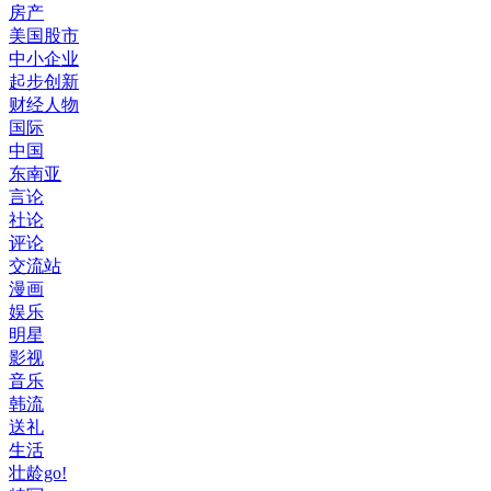
房产
美国股市
中小企业
起步创新
财经人物
国际
中国
东南亚
言论
社论
评论
交流站
漫画
娱乐
明星
影视
音乐
韩流
送礼
生活
壮龄go!