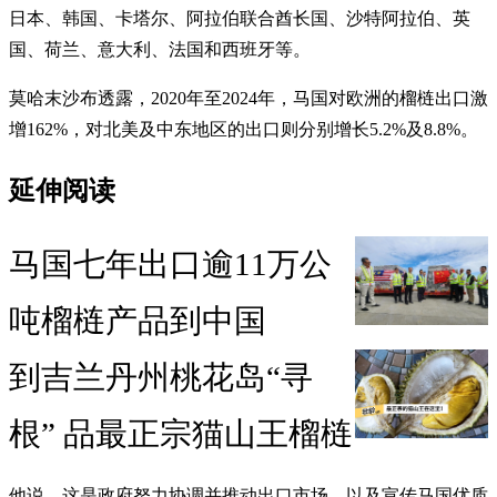
日本、韩国、卡塔尔、阿拉伯联合酋长国、沙特阿拉伯、英
国、荷兰、意大利、法国和西班牙等。
莫哈末沙布透露，2020年至2024年，马国对欧洲的榴梿出口激
增162%，对北美及中东地区的出口则分别增长5.2%及8.8%。
延伸阅读
马国七年出口逾11万公
吨榴梿产品到中国
到吉兰丹州桃花岛“寻
根” 品最正宗猫山王榴梿
他说，这是政府努力协调并推动出口市场，以及宣传马国优质