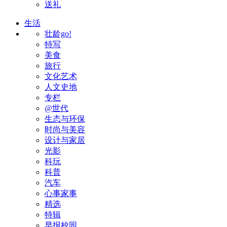
送礼
生活
壮龄go!
特写
美食
旅行
文化艺术
人文史地
专栏
@世代
生态与环保
时尚与美容
设计与家居
光影
科玩
科普
汽车
心事家事
精选
特辑
早报校园