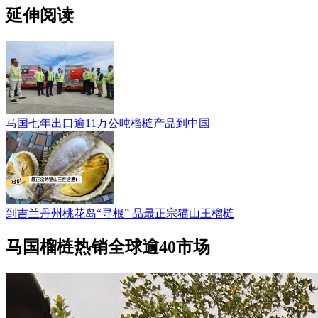
延伸阅读
马国七年出口逾11万公吨榴梿产品到中国
到吉兰丹州桃花岛“寻根” 品最正宗猫山王榴梿
马国榴梿热销全球逾40市场