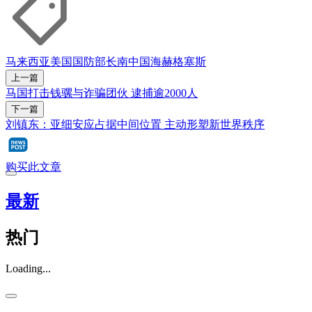
马来西亚
美国
国防部长
南中国海
赫格塞斯
上一篇
马国打击钱骡与诈骗团伙 逮捕逾2000人
下一篇
刘镇东：亚细安应占据中间位置 主动形塑新世界秩序
购买此文章
最新
热门
Loading...