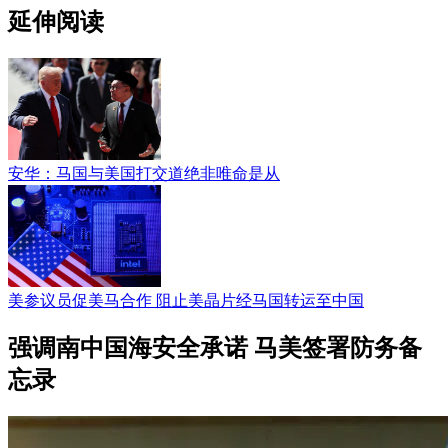
延伸阅读
安华：马国与美国打交道绝非唯命是从
美参议员促美马合作 阻止美晶片经马国转运至中国
强调南中国海安全承诺 马美签署防务备
忘录