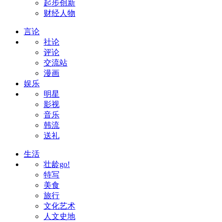
起步创新
财经人物
言论
社论
评论
交流站
漫画
娱乐
明星
影视
音乐
韩流
送礼
生活
壮龄go!
特写
美食
旅行
文化艺术
人文史地