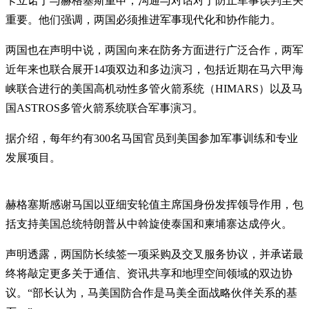
卡立诺丁与赫格塞斯重申，沟通与对话对于防止军事误判至关
重要。他们强调，两国必须推进军事现代化和协作能力。
两国也在声明中说，两国向来在防务方面进行广泛合作，两军
近年来也联合展开14项双边和多边演习，包括近期在马六甲海
峡联合进行的美国高机动性多管火箭系统（HIMARS）以及马
国ASTROS多管火箭系统联合军事演习。
据介绍，每年约有300名马国官员到美国参加军事训练和专业
发展项目。
赫格塞斯感谢马国以亚细安轮值主席国身份发挥领导作用，包
括支持美国总统特朗普从中斡旋使泰国和柬埔寨达成停火。
声明透露，两国防长续签一项采购及交叉服务协议，并承诺最
终将敲定更多关于通信、资讯共享和地理空间领域的双边协
议。“部长认为，马美国防合作是马美全面战略伙伴关系的基