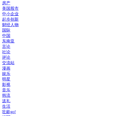
房产
美国股市
中小企业
起步创新
财经人物
国际
中国
东南亚
言论
社论
评论
交流站
漫画
娱乐
明星
影视
音乐
韩流
送礼
生活
壮龄go!