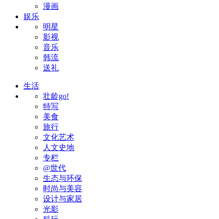
漫画
娱乐
明星
影视
音乐
韩流
送礼
生活
壮龄go!
特写
美食
旅行
文化艺术
人文史地
专栏
@世代
生态与环保
时尚与美容
设计与家居
光影