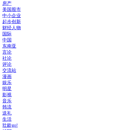
房产
美国股市
中小企业
起步创新
财经人物
国际
中国
东南亚
言论
社论
评论
交流站
漫画
娱乐
明星
影视
音乐
韩流
送礼
生活
壮龄go!