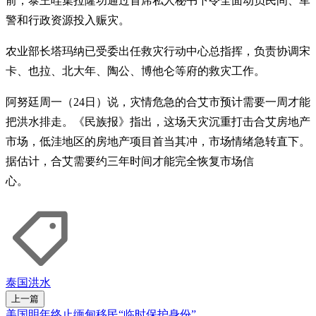
前，泰王哇集拉隆功通过首席私人秘书下令全面动员民间、军
警和行政资源投入赈灾。
农业部长塔玛纳已受委出任救灾行动中心总指挥，负责协调宋
卡、也拉、北大年、陶公、博他仑等府的救灾工作。
阿努廷周一（24日）说，灾情危急的合艾市预计需要一周才能
把洪水排走。《民族报》指出，这场天灾沉重打击合艾房地产
市场，低洼地区的房地产项目首当其冲，市场情绪急转直下。
据估计，合艾需要约三年时间才能完全恢复市场信
心。
泰国
洪水
上一篇
美国明年终止缅甸移民“临时保护身份”