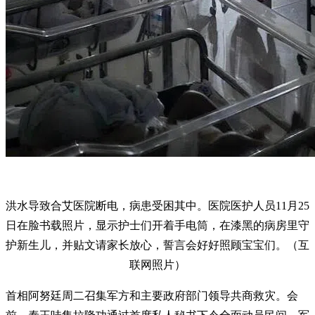
洪水导致合艾医院断电，病患受困其中。医院医护人员11月25
日在脸书载照片，显示护士们开着手电筒，在漆黑的病房里守
护新生儿，并贴文请家长放心，誓言会好好照顾宝宝们。（互
联网照片）
首相阿努廷周二召集军方和主要政府部门领导共商救灾。会