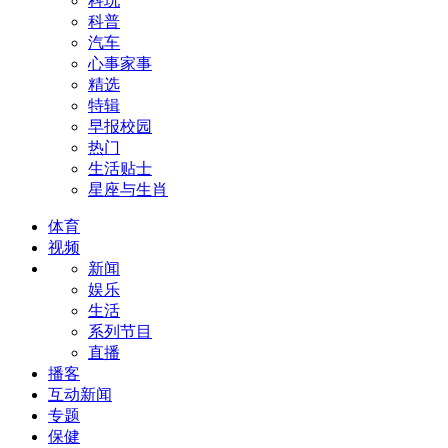
科玩
科普
汽车
心事家事
精选
特辑
早报校园
热门
生活贴士
星座与生肖
体育
视频
新闻
娱乐
生活
系列节目
直播
播客
互动新闻
专题
保健