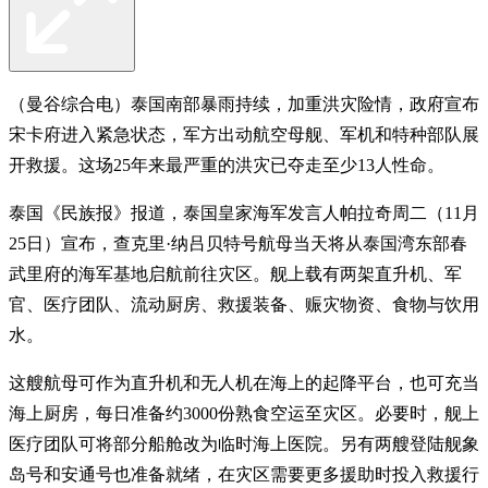
（曼谷综合电）泰国南部暴雨持续，加重洪灾险情，政府宣布
宋卡府进入紧急状态，军方出动航空母舰、军机和特种部队展
开救援。这场25年来最严重的洪灾已夺走至少13人性命。
泰国《民族报》报道，泰国皇家海军发言人帕拉奇周二（11月
25日）宣布，查克里·纳吕贝特号航母当天将从泰国湾东部春
武里府的海军基地启航前往灾区。舰上载有两架直升机、军
官、医疗团队、流动厨房、救援装备、赈灾物资、食物与饮用
水。
这艘航母可作为直升机和无人机在海上的起降平台，也可充当
海上厨房，每日准备约3000份熟食空运至灾区。必要时，舰上
医疗团队可将部分船舱改为临时海上医院。另有两艘登陆舰象
岛号和安通号也准备就绪，在灾区需要更多援助时投入救援行