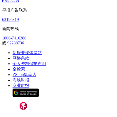
63883838
早报广告联系
63196319
新闻热线
1800-7416388
或
92288736
新报业媒体网站
网络条款
个人资料保护声明
全检索
ZShop集品店
海峡时报
商业时报