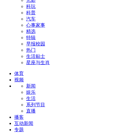
光影
科玩
科普
汽车
心事家事
精选
特辑
早报校园
热门
生活贴士
星座与生肖
体育
视频
新闻
娱乐
生活
系列节目
直播
播客
互动新闻
专题