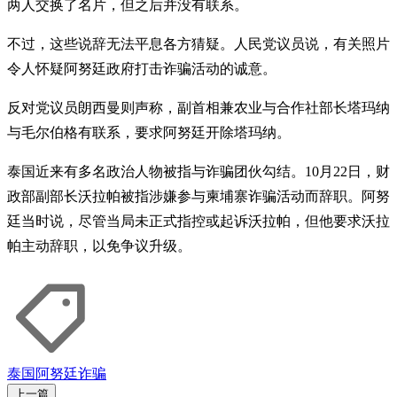
两人交换了名片，但之后并没有联系。
不过，这些说辞无法平息各方猜疑。人民党议员说，有关照片
令人怀疑阿努廷政府打击诈骗活动的诚意。
反对党议员朗西曼则声称，副首相兼农业与合作社部长塔玛纳
与毛尔伯格有联系，要求阿努廷开除塔玛纳。
泰国近来有多名政治人物被指与诈骗团伙勾结。10月22日，财
政部副部长沃拉帕被指涉嫌参与柬埔寨诈骗活动而辞职。阿努
廷当时说，尽管当局未正式指控或起诉沃拉帕，但他要求沃拉
帕主动辞职，以免争议升级。
泰国
阿努廷
诈骗
上一篇