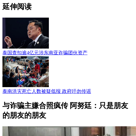
延伸阅读
泰国查扣逾4亿元涉东南亚诈骗团伙资产
泰南洪灾死亡人数被疑低报 政府吁勿传谣
与诈骗主嫌合照疯传 阿努廷：只是朋友
的朋友的朋友