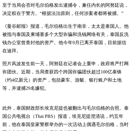
至于当局会否对毛尔伯格发出逮捕令，兼任内长的阿努廷说，
决定权在于警方。“根据法治原则，任何涉案者都将被捕。”
《曼谷邮报》报道，毛尔伯格出生于南非，太太是泰国人。他
被指与泰国及柬埔寨多个大型诈骗和洗钱网络有关，泰国反洗
钱办公室曾查封他的资产。他今年9月已离开泰国，目前据信
在迪拜。
照片风波发生前一天，阿努廷在记者会上重申，政府将严打网
诈团伙。近期，当局查获四个跨国诈骗团伙超过100亿泰铢
（约4亿新元）的资产，包括豪车、游艇、银行账户和土地
等，并逮捕29名嫌犯。
此外，泰国财政部长埃克尼提也被翻出与毛尔伯格的合照。泰
国公共电视台（Thai PBS）报道，埃克尼提澄清说，约五年
前，他在泰国皇家警察举办的一次活动上偶遇毛尔伯格，当时