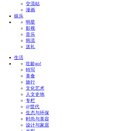
交流站
漫画
娱乐
明星
影视
音乐
韩流
送礼
生活
壮龄go!
特写
美食
旅行
文化艺术
人文史地
专栏
@世代
生态与环保
时尚与美容
设计与家居