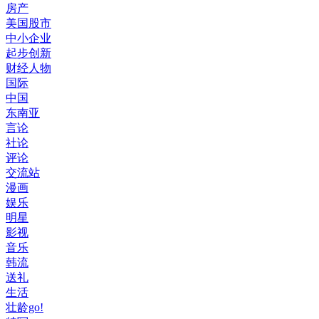
房产
美国股市
中小企业
起步创新
财经人物
国际
中国
东南亚
言论
社论
评论
交流站
漫画
娱乐
明星
影视
音乐
韩流
送礼
生活
壮龄go!