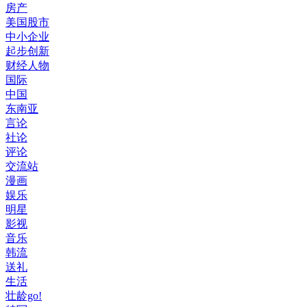
房产
美国股市
中小企业
起步创新
财经人物
国际
中国
东南亚
言论
社论
评论
交流站
漫画
娱乐
明星
影视
音乐
韩流
送礼
生活
壮龄go!