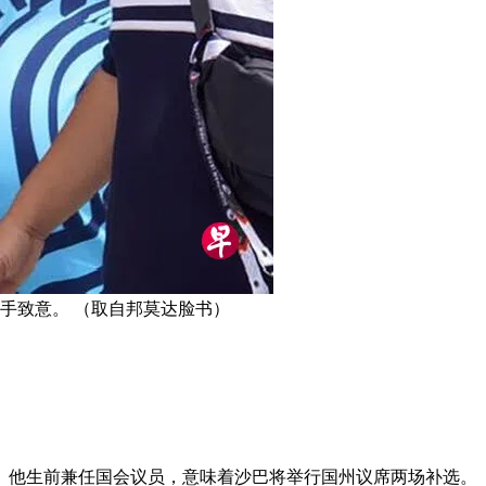
挥手致意。 （取自邦莫达脸书）
岁。他生前兼任国会议员，意味着沙巴将举行国州议席两场补选。