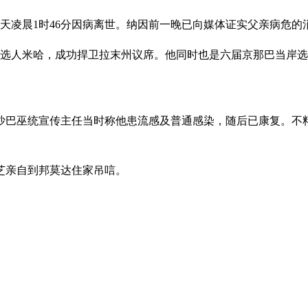
当天凌晨1时46分因病离世。纳因前一晚已向媒体证实父亲病危的
籍候选人米哈，成功捍卫拉末州议席。他同时也是六届京那巴当岸
沙巴巫统宣传主任当时称他患流感及普通感染，随后已康复。不
芝亲自到邦莫达住家吊唁。
阁