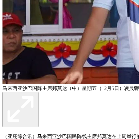
马来西亚沙巴国阵主席邦莫达（中）星期五（12月5日）凌晨骤
（亚庇综合讯）马来西亚沙巴国民阵线主席邦莫达在上周举行的