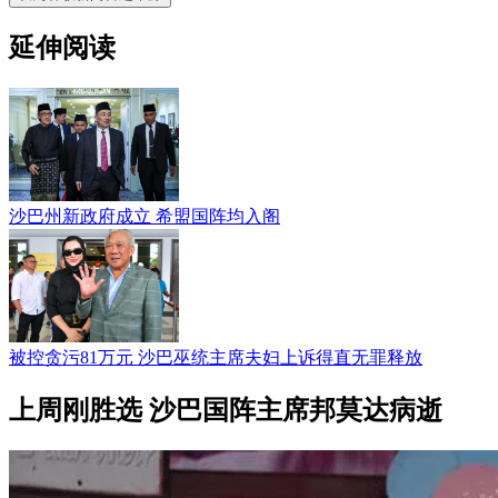
延伸阅读
沙巴州新政府成立 希盟国阵均入阁
被控贪污81万元 沙巴巫统主席夫妇上诉得直无罪释放
上周刚胜选 沙巴国阵主席邦莫达病逝