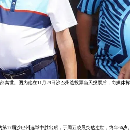
然离世。图为他在11月29日沙巴州选投票当天投票后，向媒体
第17届沙巴州选举中胜出后，于周五凌晨突然逝世，终年66