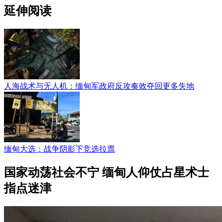
延伸阅读
人海战术与无人机：缅甸军政府反攻奏效夺回更多失地
缅甸大选：战争阴影下竞选拉票
国家动荡社会不宁 缅甸人仰仗占星术士
指点迷津