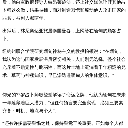
后，他向军政府领导人敏昂莱施法，还上社交媒体呼吁其他占
卜师这么做，结果被捕，面对制造恐慌和煽动他人攻击国家的
罪名，被判入狱两年。
出狱后，林尼奥达亚旅居泰国曼谷，上网给在缅甸的顾客占
卜。
纽约州联合学院研究缅甸神秘主义的教授帕顿说：“在缅甸，
我认为这与国家发展滞后密切相关，人们别无选择。整个社会
充斥着不确定性与脆弱性，而这片土地上流淌着千年积淀的咒
术、草药与神秘知识，早已渗透进缅甸人的集体意识。”
仰光的73岁占卜师敏登觉解读了命运之牌，他认为缅甸在未来
一年蕴藏着巨大潜力，“但任何预言要完全实现，必须三要素
齐备：时机、地点与个人”。
“还有许多需要警惕之处，保持警觉至关重要。正如每个人都