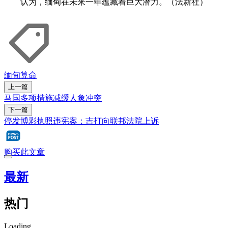
认为，缅甸在未来一年蕴藏着巨大潜力。（法新社）
缅甸
算命
上一篇
马国多项措施减缓人象冲突
下一篇
停发博彩执照违宪案：吉打向联邦法院上诉
购买此文章
最新
热门
Loading...