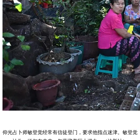
仰光占卜师敏登觉经常有信徒登门，要求他指点迷津。敏登觉