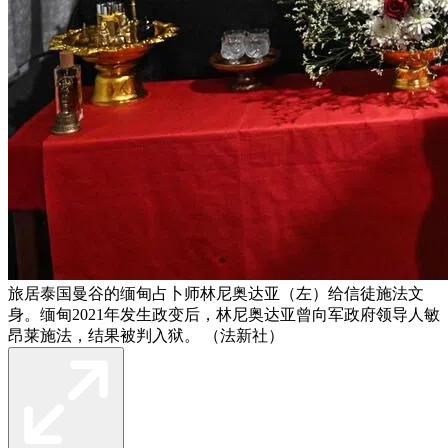
旅居泰国曼谷的缅甸占卜师林尼奥达亚（左）给信徒施法文
身。缅甸2021年发生政变后，林尼奥达亚曾向军政府领导人敏
昂莱施法，结果被判入狱。 （法新社）