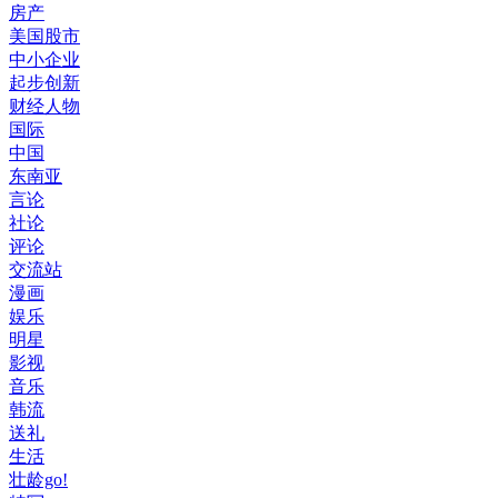
房产
美国股市
中小企业
起步创新
财经人物
国际
中国
东南亚
言论
社论
评论
交流站
漫画
娱乐
明星
影视
音乐
韩流
送礼
生活
壮龄go!