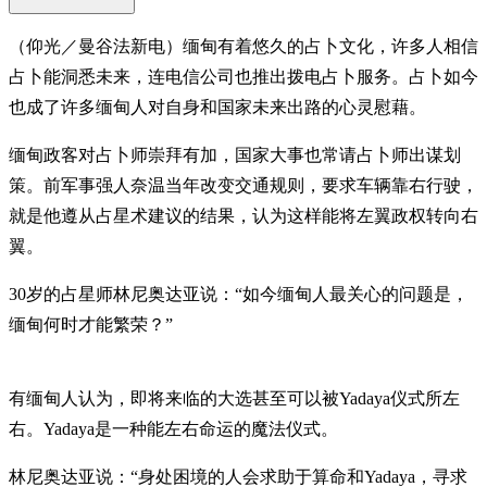
（仰光／曼谷法新电）缅甸有着悠久的占卜文化，许多人相信
占卜能洞悉未来，连电信公司也推出拨电占卜服务。占卜如今
也成了许多缅甸人对自身和国家未来出路的心灵慰藉。
缅甸政客对占卜师崇拜有加，国家大事也常请占卜师出谋划
策。前军事强人奈温当年改变交通规则，要求车辆靠右行驶，
就是他遵从占星术建议的结果，认为这样能将左翼政权转向右
翼。
30岁的占星师林尼奥达亚说：“如今缅甸人最关心的问题是，
缅甸何时才能繁荣？”
有缅甸人认为，即将来临的大选甚至可以被Yadaya仪式所左
右。Yadaya是一种能左右命运的魔法仪式。
林尼奥达亚说：“身处困境的人会求助于算命和Yadaya，寻求