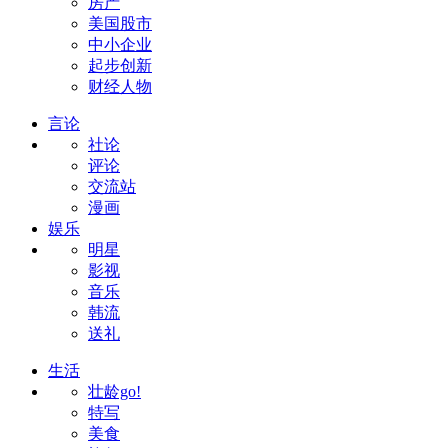
房产
美国股市
中小企业
起步创新
财经人物
言论
社论
评论
交流站
漫画
娱乐
明星
影视
音乐
韩流
送礼
生活
壮龄go!
特写
美食