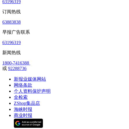
63196319
订阅热线
63883838
早报广告联系
63196319
新闻热线
1800-7416388
或
92288736
新报业媒体网站
网络条款
个人资料保护声明
全检索
ZShop集品店
海峡时报
商业时报