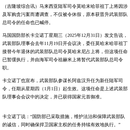
（吉隆坡综合讯）马来西亚陆军司令莫哈末哈菲祖丁上将因涉
及军购贪污案而遭调查，不仅被令休假，原本获晋升武装部队
总司令的任命也已喊停。
马国国防部长卡立诺丁星期三（2025年12月31日）发文告说，
武装部队理事会去年11月19日开会议决，委任莫哈末哈菲祖丁
接替今年退休的武装部队总司令莫哈末尼占上将，但这项任命
已暂缓执行，并由海军司令祖赫米上将暂代武装部队总司令
职。
卡立诺丁也宣布，武装部队参谋长阿兹汉升任为新任陆军司
令，任期从星期四（1月1日）起生效。这项任命是上述武装部
队理事会会议中的决定，并已获得国家元首御准。
卡立诺丁说：“国防部已采取措施，维护法治和保障武装部队
的诚信，同时确保捍卫国家主权的任务持续有效地执行。”