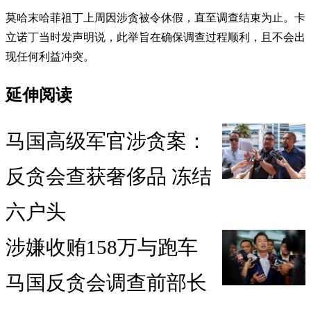
莫哈末哈菲祖丁上周因涉贪被令休假，直至调查结束为止。卡
立诺丁当时发声明说，此举旨在确保调查过程顺利，且不会出
现任何利益冲突。
延伸阅读
马国高级军官涉贪案：
反贪会查获奢侈品 冻结
六户头
涉嫌收贿158万与跑车
马国反贪会调查前部长