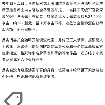
去年12月22日，马国反对党土著团结党森美兰州波德申区部主
席巴德鲁希山向吉隆坡金马警区举报，一名陆军高级军官及家
属的银行户头每月有多笔可疑资金流入，每笔金额从2万5000
令吉（约7900新元）至50万令吉不等。这些资金据称源自获得
军方项目的公司账户。
反贪污委员会随即开始调查此案，并传召三人录供。据消息人
士透露，反贪会上周到国防部陆军办公室和一名陆军高级军官
住家搜查，搜到许多名牌手表和手袋等奢侈品，还冻结了涉案
者及家属的六个银行户头。
反贪会没有透露涉案军官的身份，但莫哈末哈菲祖丁紧接着被
令休假，舆论相信他就是涉案者。