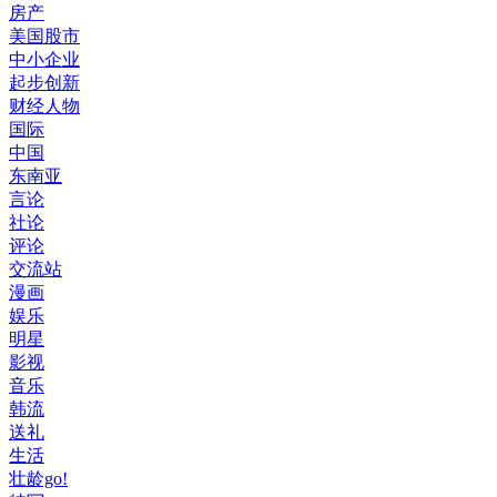
房产
美国股市
中小企业
起步创新
财经人物
国际
中国
东南亚
言论
社论
评论
交流站
漫画
娱乐
明星
影视
音乐
韩流
送礼
生活
壮龄go!