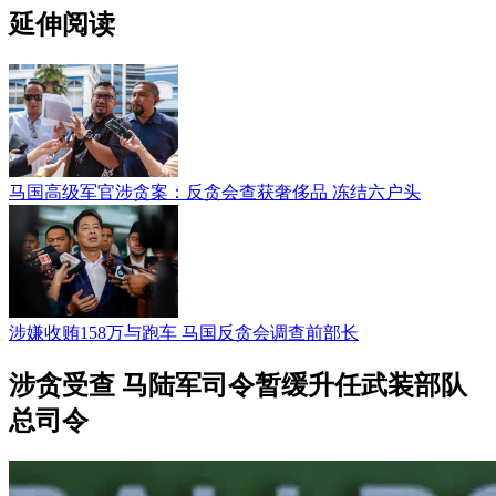
延伸阅读
马国高级军官涉贪案：反贪会查获奢侈品 冻结六户头
涉嫌收贿158万与跑车 马国反贪会调查前部长
涉贪受查 马陆军司令暂缓升任武装部队
总司令