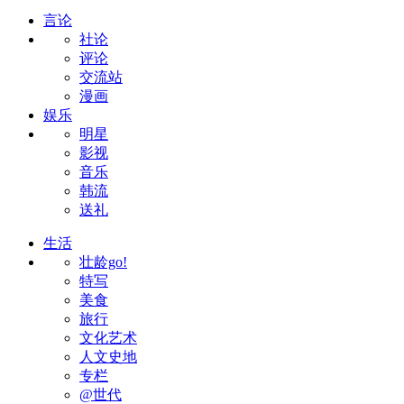
言论
社论
评论
交流站
漫画
娱乐
明星
影视
音乐
韩流
送礼
生活
壮龄go!
特写
美食
旅行
文化艺术
人文史地
专栏
@世代