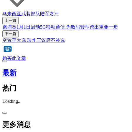
马来西亚
武装部队
陆军
贪污
上一篇
柬埔寨1月1日启动5G移动通信 为数码转型跨出重要一步
下一篇
空置至大选 玻州三议席不补选
购买此文章
最新
热门
Loading...
更多消息