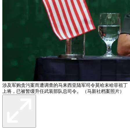
涉及军购贪污案而遭调查的马来西亚陆军司令莫哈末哈菲祖丁
上将，已被暂缓升任武装部队总司令。 （马新社档案照片）