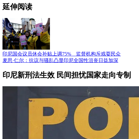
延伸阅读
印尼国会议员休会补贴上调75% 监督机构斥戏耍民众
麦思·仁尔：抗议与骚乱凸显印尼全国性沮丧日益加深
印尼新刑法生效 民间担忧国家走向专制