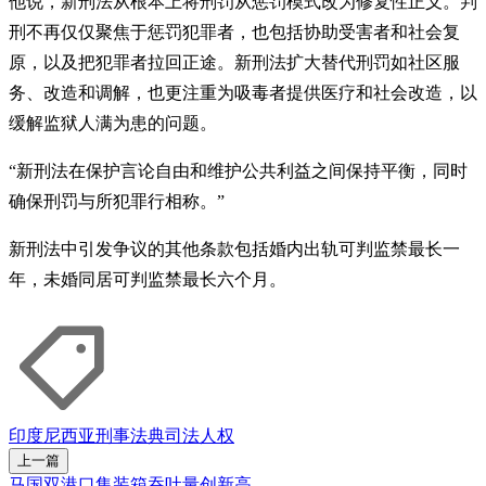
他说，新刑法从根本上将刑罚从惩罚模式改为修复性正义。判
刑不再仅仅聚焦于惩罚犯罪者，也包括协助受害者和社会复
原，以及把犯罪者拉回正途。新刑法扩大替代刑罚如社区服
务、改造和调解，也更注重为吸毒者提供医疗和社会改造，以
缓解监狱人满为患的问题。
“新刑法在保护言论自由和维护公共利益之间保持平衡，同时
确保刑罚与所犯罪行相称。”
新刑法中引发争议的其他条款包括婚内出轨可判监禁最长一
年，未婚同居可判监禁最长六个月。
印度尼西亚
刑事法典
司法
人权
上一篇
马国双港口集装箱吞吐量创新高