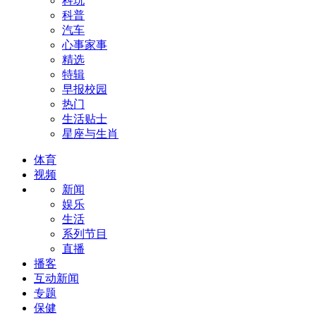
科玩
科普
汽车
心事家事
精选
特辑
早报校园
热门
生活贴士
星座与生肖
体育
视频
新闻
娱乐
生活
系列节目
直播
播客
互动新闻
专题
保健