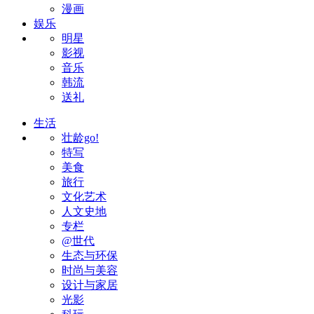
漫画
娱乐
明星
影视
音乐
韩流
送礼
生活
壮龄go!
特写
美食
旅行
文化艺术
人文史地
专栏
@世代
生态与环保
时尚与美容
设计与家居
光影