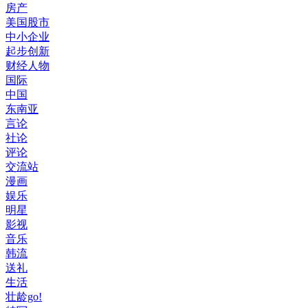
房产
美国股市
中小企业
起步创新
财经人物
国际
中国
东南亚
言论
社论
评论
交流站
漫画
娱乐
明星
影视
音乐
韩流
送礼
生活
壮龄go!