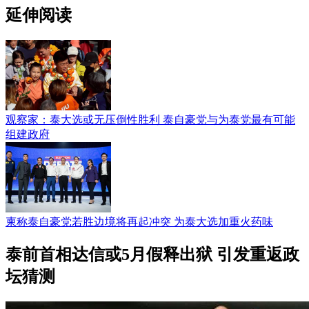
延伸阅读
观察家：泰大选或无压倒性胜利 泰自豪党与为泰党最有可能
组建政府
柬称泰自豪党若胜边境将再起冲突 为泰大选加重火药味
泰前首相达信或5月假释出狱 引发重返政
坛猜测