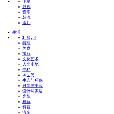
明星
影视
音乐
韩流
送礼
生活
壮龄go!
特写
美食
旅行
文化艺术
人文史地
专栏
@世代
生态与环保
时尚与美容
设计与家居
光影
科玩
科普
汽车