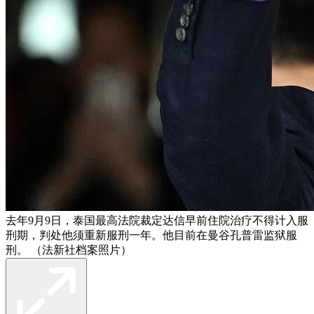
去年9月9日，泰国最高法院裁定达信早前住院治疗不得计入服
刑期，判处他须重新服刑一年。他目前在曼谷孔普雷监狱服
刑。 （法新社档案照片）