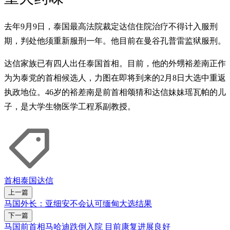
去年9月9日，泰国最高法院裁定达信住院治疗不得计入服刑
期，判处他须重新服刑一年。他目前在曼谷孔普雷监狱服刑。
达信家族已有四人出任泰国首相。目前，他的外甥裕差南正作
为为泰党的首相候选人，力图在即将到来的2月8日大选中重返
执政地位。46岁的裕差南是前首相颂猜和达信妹妹瑶瓦帕的儿
子，是大学生物医学工程系副教授。
首相
泰国
达信
上一篇
马国外长：亚细安不会认可缅甸大选结果
下一篇
马国前首相马哈迪跌倒入院 目前康复进展良好