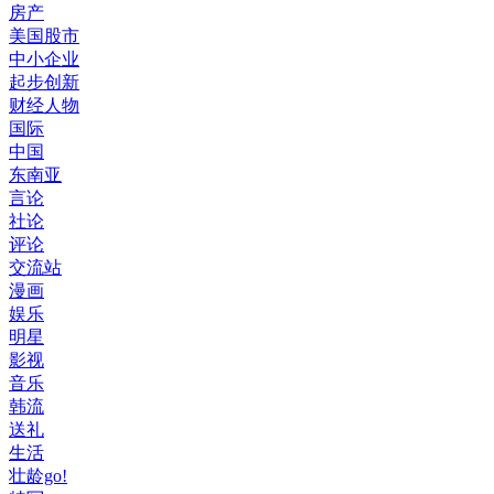
房产
美国股市
中小企业
起步创新
财经人物
国际
中国
东南亚
言论
社论
评论
交流站
漫画
娱乐
明星
影视
音乐
韩流
送礼
生活
壮龄go!