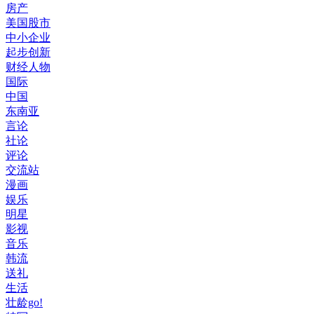
房产
美国股市
中小企业
起步创新
财经人物
国际
中国
东南亚
言论
社论
评论
交流站
漫画
娱乐
明星
影视
音乐
韩流
送礼
生活
壮龄go!