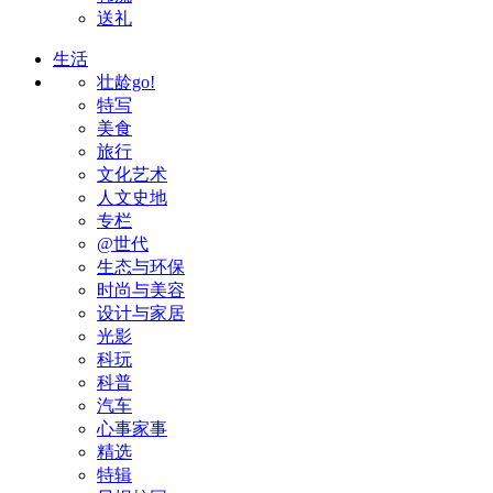
送礼
生活
壮龄go!
特写
美食
旅行
文化艺术
人文史地
专栏
@世代
生态与环保
时尚与美容
设计与家居
光影
科玩
科普
汽车
心事家事
精选
特辑