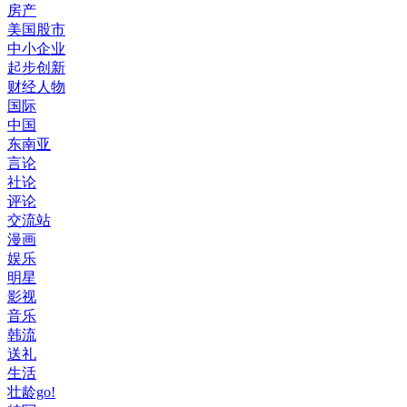
房产
美国股市
中小企业
起步创新
财经人物
国际
中国
东南亚
言论
社论
评论
交流站
漫画
娱乐
明星
影视
音乐
韩流
送礼
生活
壮龄go!