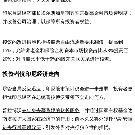
印尼首席经济部长埃尔朗加星期五誓言提高金融市场透明度，
并改善公司治理，以保障所有投资者权益。
拟议的改进措施包括将股票自由流通量要求翻倍，提高到
15%；允许养老金和保险金将资本市场投资占比从8%提高至
20%；对持股比率低于5%的股东关联关系进行核查。
投资者忧印尼经济走向
尽管当局反应迅速，印尼股市预计仍会进一步走弱，投资者更
担忧印尼经济在总统普拉博沃带领下会走向何方。
普拉博沃
去年免去慕燕妮的财长职务
，并通过国家主权基金达
南塔拉扩大国家在经济中的作用；前不久又
将外甥托马斯安插
进央行最高领导层
，引发外界对央行独立性的担忧。