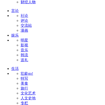
财经人物
言论
社论
评论
交流站
漫画
娱乐
明星
影视
音乐
韩流
送礼
生活
壮龄go!
特写
美食
旅行
文化艺术
人文史地
专栏