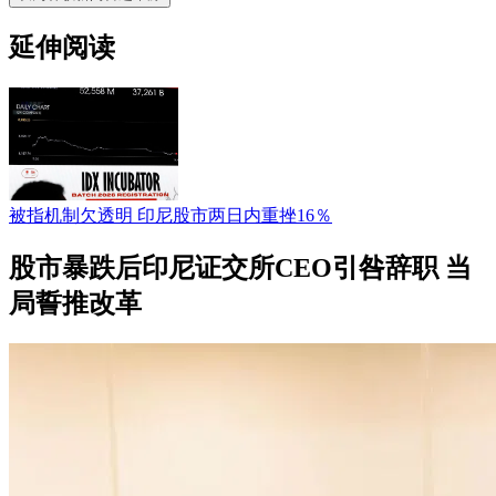
延伸阅读
被指机制欠透明 印尼股市两日内重挫16％
股市暴跌后印尼证交所CEO引咎辞职 当
局誓推改革