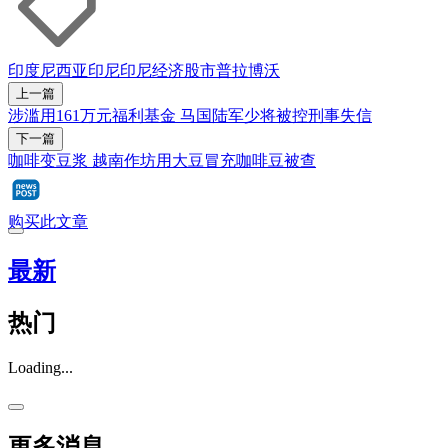
印度尼西亚
印尼
印尼经济
股市
普拉博沃
上一篇
涉滥用161万元福利基金 马国陆军少将被控刑事失信
下一篇
咖啡变豆浆 越南作坊用大豆冒充咖啡豆被查
购买此文章
最新
热门
Loading...
更多消息