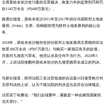
主席莫哈末依沙贪污案的无罪裁决，恢复六年的监禁刑罚和罚
款1545万令吉（约498万新元）。
路透社报道，莫哈末依沙2011年至2017年担任马国联邦土地发
展局（Felda）主席。棕榈园管理为联邦土地发展局的核心业
务。
2018年，莫哈末依沙被控在担任联邦土地发展局主席期间非法
收受300万令吉（约97万新元）与购买一家酒店有关的款项，
共面对九项贪污罪名。他否认涉及任何不当行为。2024年3
月，上诉法院推翻对莫哈末依沙的九项受贿罪名成立的判决。
马新社报道，联邦法院三名法官组成的合议庭10日接受检方对
无罪判决的上诉，认为下级法院的判决适当且符合法律规定。
法官诺丁哈桑说：“我们必须重申，腐败是一种会摧毁国家的
滔天罪行。”