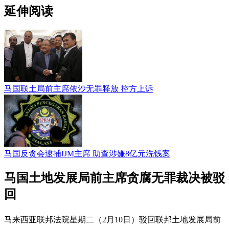
延伸阅读
马国联土局前主席依沙无罪释放 控方上诉
马国反贪会逮捕IJM主席 助查涉嫌8亿元洗钱案
马国土地发展局前主席贪腐无罪裁决被驳
回
马来西亚联邦法院星期二（2月10日）驳回联邦土地发展局前