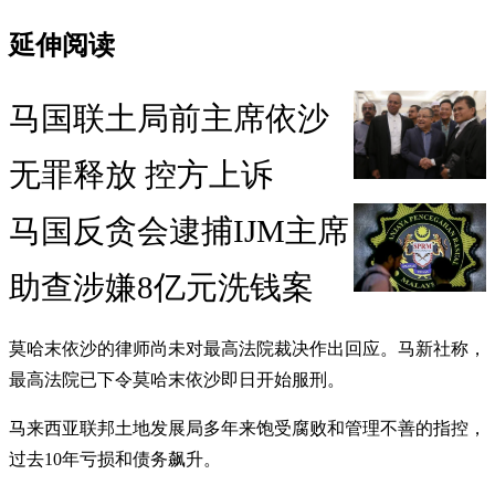
延伸阅读
马国联土局前主席依沙
无罪释放 控方上诉
马国反贪会逮捕IJM主席
助查涉嫌8亿元洗钱案
莫哈末依沙的律师尚未对最高法院裁决作出回应。马新社称，
最高法院已下令莫哈末依沙即日开始服刑。
马来西亚联邦土地发展局多年来饱受腐败和管理不善的指控，
过去10年亏损和债务飙升。