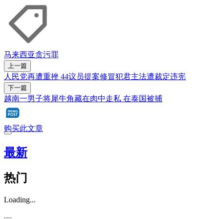
马来西亚
贪污罪
上一篇
人民党再遭重挫 44议员提案修冒犯君主法遭裁定违宪
下一篇
越南一男子将犀牛角藏在肉中走私 在泰国被捕
购买此文章
最新
热门
Loading...