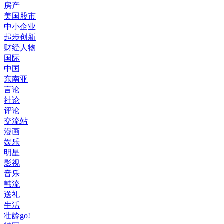
房产
美国股市
中小企业
起步创新
财经人物
国际
中国
东南亚
言论
社论
评论
交流站
漫画
娱乐
明星
影视
音乐
韩流
送礼
生活
壮龄go!