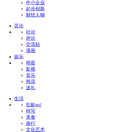
中小企业
起步创新
财经人物
言论
社论
评论
交流站
漫画
娱乐
明星
影视
音乐
韩流
送礼
生活
壮龄go!
特写
美食
旅行
文化艺术