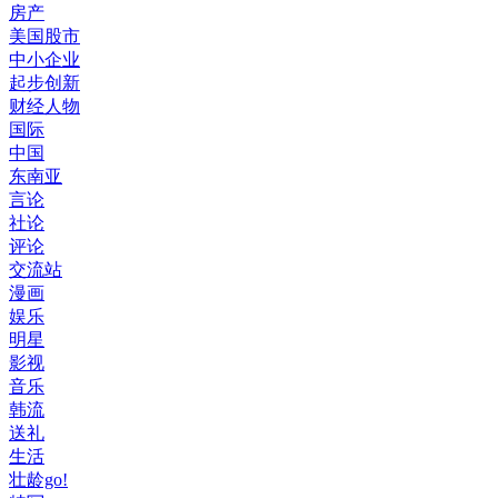
房产
美国股市
中小企业
起步创新
财经人物
国际
中国
东南亚
言论
社论
评论
交流站
漫画
娱乐
明星
影视
音乐
韩流
送礼
生活
壮龄go!