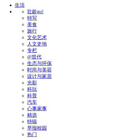
生活
壮龄go!
特写
美食
旅行
文化艺术
人文史地
专栏
@世代
生态与环保
时尚与美容
设计与家居
光影
科玩
科普
汽车
心事家事
精选
特辑
早报校园
热门