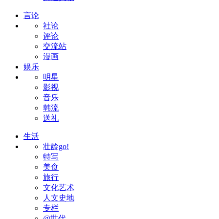
言论
社论
评论
交流站
漫画
娱乐
明星
影视
音乐
韩流
送礼
生活
壮龄go!
特写
美食
旅行
文化艺术
人文史地
专栏
@世代