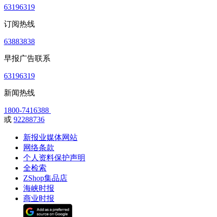
63196319
订阅热线
63883838
早报广告联系
63196319
新闻热线
1800-7416388
或
92288736
新报业媒体网站
网络条款
个人资料保护声明
全检索
ZShop集品店
海峡时报
商业时报