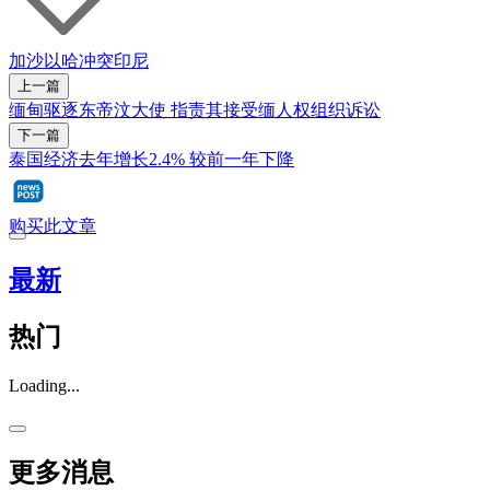
加沙
以哈冲突
印尼
上一篇
缅甸驱逐东帝汶大使 指责其接受缅人权组织诉讼
下一篇
泰国经济去年增长2.4% 较前一年下降
购买此文章
最新
热门
Loading...
更多消息