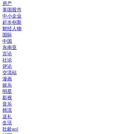
房产
美国股市
中小企业
起步创新
财经人物
国际
中国
东南亚
言论
社论
评论
交流站
漫画
娱乐
明星
影视
音乐
韩流
送礼
生活
壮龄go!