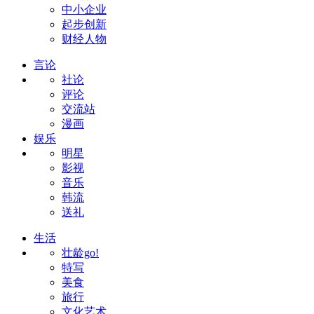
中小企业
起步创新
财经人物
言论
社论
评论
交流站
漫画
娱乐
明星
影视
音乐
韩流
送礼
生活
壮龄go!
特写
美食
旅行
文化艺术