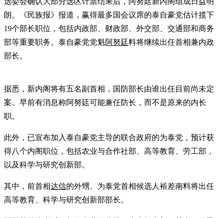
选委会确认大部分选区计票结果后，阿努廷新内阁组成日益明
朗。《民族报》报道，赢得最多国会议席的泰自豪党估计揽下
19个部长职位，包括内政部、财政部、外交部、交通部和商务
部等重要职务。泰自豪党党魁
阿努廷
料将继续出任首相兼内政
部长。
据悉，新内阁将有五名副首相，国防部长由谁出任目前尚未定
案。早前有消息称阿努廷可能兼任防长，而不是原来的内长
职。
此外，已宣布加入泰自豪党主导的联合政府的为泰党，预计获
得八个内阁职位，包括农业与合作社部、高等教育、劳工部，
以及科学与研究创新部。
其中，前首相
达信
的外甥、为泰党首相候选人裕差南料将出任
高等教育、科学与研究创新部部长。