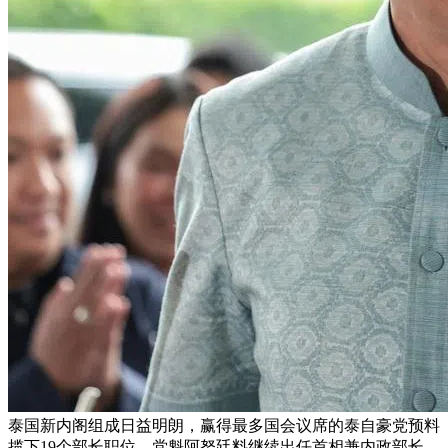
泰国新内阁组成日益明朗，赢得最多国会议席的泰自豪党预料
揽下19个部长职位，党魁阿努廷料继续出任首相兼内政部长。