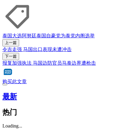
泰国大选
阿努廷
泰国自豪党
为泰党
内阁
选举
上一篇
令吉走强 马国出口表现未遭冲击
下一篇
报复加强执法 马国边防官员马泰边界遭枪击
购买此文章
最新
热门
Loading...