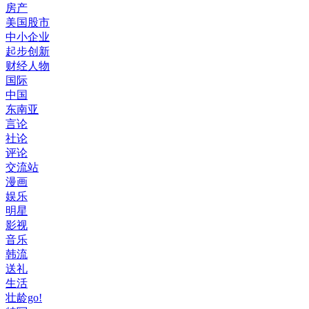
房产
美国股市
中小企业
起步创新
财经人物
国际
中国
东南亚
言论
社论
评论
交流站
漫画
娱乐
明星
影视
音乐
韩流
送礼
生活
壮龄go!