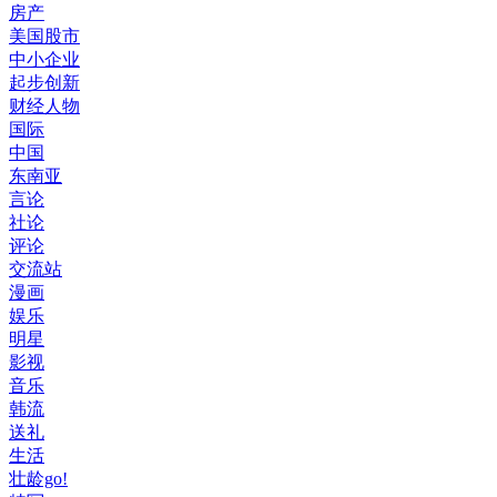
房产
美国股市
中小企业
起步创新
财经人物
国际
中国
东南亚
言论
社论
评论
交流站
漫画
娱乐
明星
影视
音乐
韩流
送礼
生活
壮龄go!