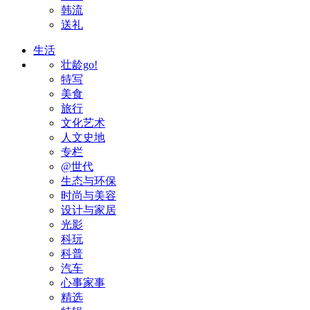
韩流
送礼
生活
壮龄go!
特写
美食
旅行
文化艺术
人文史地
专栏
@世代
生态与环保
时尚与美容
设计与家居
光影
科玩
科普
汽车
心事家事
精选