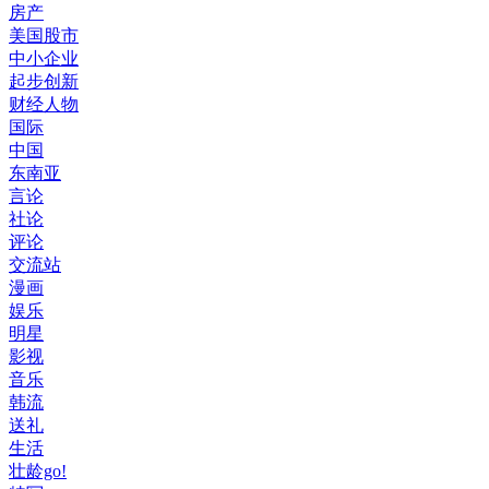
房产
美国股市
中小企业
起步创新
财经人物
国际
中国
东南亚
言论
社论
评论
交流站
漫画
娱乐
明星
影视
音乐
韩流
送礼
生活
壮龄go!