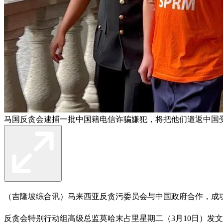
马国反贪会逮捕一批中国籍电信诈骗嫌犯，将把他们遣返中国受
（吉隆坡综合讯）马来西亚反贪污委员会与中国政府合作，成功
反贪会特别行动组高级总监莫哈末占里星期二（3月10日）发