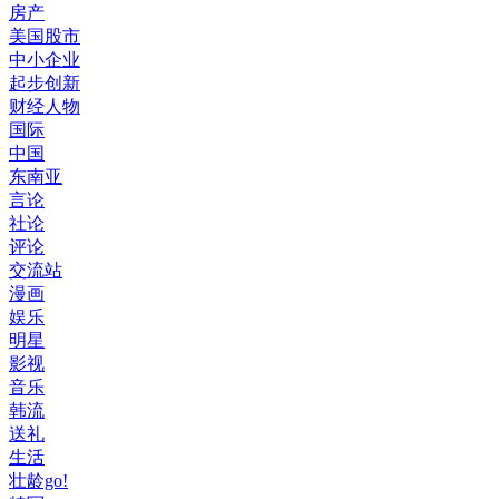
房产
美国股市
中小企业
起步创新
财经人物
国际
中国
东南亚
言论
社论
评论
交流站
漫画
娱乐
明星
影视
音乐
韩流
送礼
生活
壮龄go!