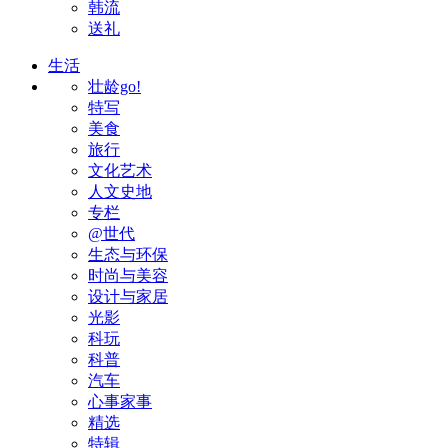
韩流
送礼
生活
壮龄go!
特写
美食
旅行
文化艺术
人文史地
专栏
@世代
生态与环保
时尚与美容
设计与家居
光影
科玩
科普
汽车
心事家事
精选
特辑