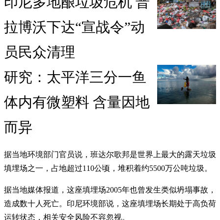
印尼多地酿垃圾危机 普
拉博沃下达“宣战令”动
员民众清理
研究：太平洋三分一鱼
体内有微塑料 含量因地
而异
据当地环境部门官员说，班达尔歌邦是世界上最大的露天垃圾
填埋场之一，占地超过110公顷，堆积着约5500万公吨垃圾。
据当地媒体报道，这座填埋场2005年也曾发生类似坍塌事故，
造成数十人死亡。印尼环境部说，这座填埋场长期处于高负荷
运转状态，相关安全风险不容忽视。