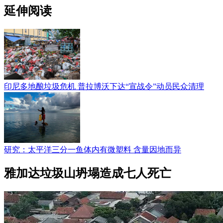
延伸阅读
印尼多地酿垃圾危机 普拉博沃下达“宣战令”动员民众清理
研究：太平洋三分一鱼体内有微塑料 含量因地而异
雅加达垃圾山坍塌造成七人死亡